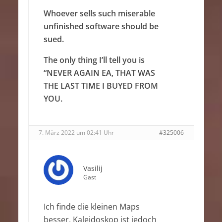
Whoever sells such miserable
unfinished software should be
sued.
The only thing I’ll tell you is
“NEVER AGAIN EA, THAT WAS
THE LAST TIME I BUYED FROM
YOU.
7. März 2022 um 02:41 Uhr
#325006
Vasilij
Gast
Ich finde die kleinen Maps
besser. Kaleidoskop ist jedoch