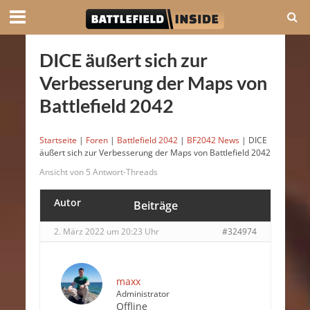
DICE äußert sich zur
Verbesserung der Maps von
Battlefield 2042
Startseite
|
Foren
|
Battlefield 2042
|
BF2042 News
|
DICE
äußert sich zur Verbesserung der Maps von Battlefield 2042
Ansicht von 5 Antwort-Threads
Autor
Beiträge
2. März 2022 um 20:23 Uhr
#324974
maxx
Administrator
Offline