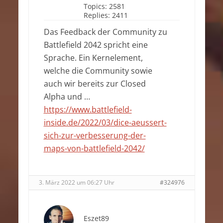
Topics:
2581
Replies:
2411
Das Feedback der Community zu
Battlefield 2042 spricht eine
Sprache. Ein Kernelement,
welche die Community sowie
auch wir bereits zur Closed
Alpha und …
https://www.battlefield-
inside.de/2022/03/dice-aeussert-
sich-zur-verbesserung-der-
maps-von-battlefield-2042/
3. März 2022 um 06:27 Uhr
#324976
Eszet89