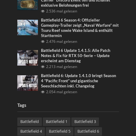
Carrier” Discord Event teil und schaltet
exklusive Belohnungen frei
2.536 mal gelesen
Battlefield 6 Season 4: Offizieller
Gameplay-Trailer zeigt „Naval Warfare“ mit
Tsuru Reef sowie Wake Island & enthüllt
Starttermin
2.476 mal gelesen
Battlefield 6 Update 1.4.1.5: Alle Patch
Notes & Fix für RTX 50-Serie – Update
erscheint am Dienstag
2.213 mal gelesen
Battlefield 6: Update 1.4.1.0 bringt Season
4 “Pacific Front” und gigantische
Seeschlachten inkl. Changelog
2.054 mal gelesen
Tags
Battlefield
Battlefield 1
Battlefield 3
Battlefield 4
Battlefield 5
Battlefield 6