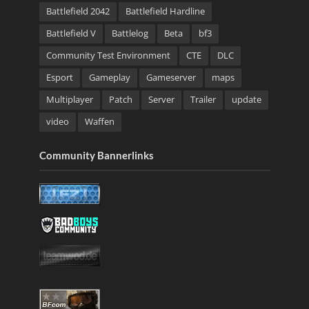
Battlefield 2042
Battlefield Hardline
Battlefield V
Battlelog
Beta
bf3
Community Test Environment
CTE
DLC
Esport
Gameplay
Gameserver
maps
Multiplayer
Patch
Server
Trailer
update
video
Waffen
Community Bannerlinks