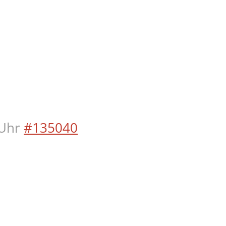
Uhr
#135040