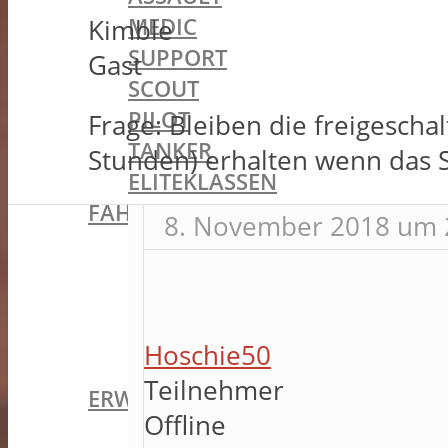
MEDIC
Kimble
SUPPORT
Gast
SCOUT
PILOT
Frage: Bleiben die freigescha
TANKER
Stunden) erhalten wenn das S
ELITEKLASSEN
FAHRZEUGE
8. November 2018 um 
LANDFAHRZEUGE
PFERDE
LUFTFAHRZEUGE
WASSERFAHRZEUGE
Hoschie50
STATIONÄREN WAFFEN
Teilnehmer
ERWEITERUNGSPACKS
Offline
GIANT´S SHADOW