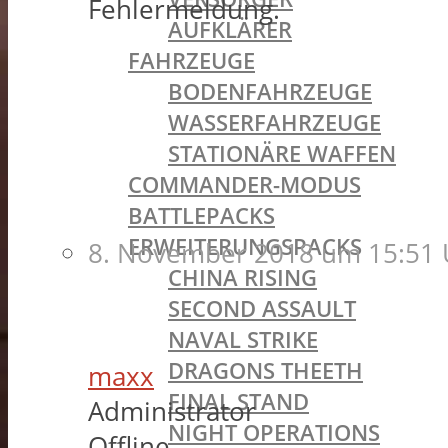
Fehlermeldung.
AUFKLÄRER
FAHRZEUGE
BODENFAHRZEUGE
WASSERFAHRZEUGE
STATIONÄRE WAFFEN
COMMANDER-MODUS
BATTLEPACKS
ERWEITERUNGSPACKS
8. November 2018 um 15:51 
CHINA RISING
SECOND ASSAULT
NAVAL STRIKE
DRAGONS THEETH
maxx
FINAL STAND
Administrator
NIGHT OPERATIONS
Offline