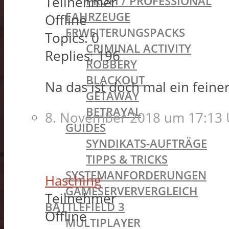
PROFI / PROFESSIONAL
Teilnehmer
FAHRZEUGE
Offline
ERWEITERUNGSPACKS
Topics:
0
CRIMINAL ACTIVITY
Replies:
196
ROBBERY
BLACKOUT
Na das ist doch mal ein feiner
GETAWAY
BETRAYAL
8. November 2018 um 17:13 
GUIDES
SYNDIKATS-AUFTRÄGE
TIPPS & TRICKS
SYSTEMANFORDERUNGEN
Hasching
GAMESERVERVERGLEICH
Teilnehmer
BATTLEFIELD 3
Offline
MULTIPLAYER