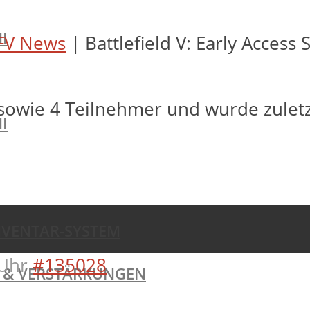
I
FV News
|
Battlefield V: Early Access 
sowie 4 Teilnehmer und wurde zulet
I
NVENTAR-SYSTEM
Uhr
#135028
TE & VERSTÄRKUNGEN