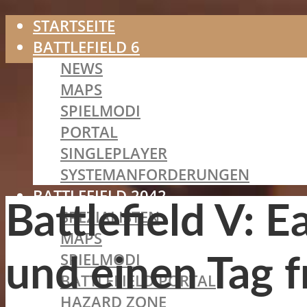
STARTSEITE
BATTLEFIELD 6
NEWS
MAPS
SPIELMODI
PORTAL
SINGLEPLAYER
SYSTEMANFORDERUNGEN
BATTLEFIELD 2042
Battlefield V: E
SPEZIALISTEN
MAPS
SPIELMODI
und einen Tag f
BATTLEFIELD PORTAL
HAZARD ZONE