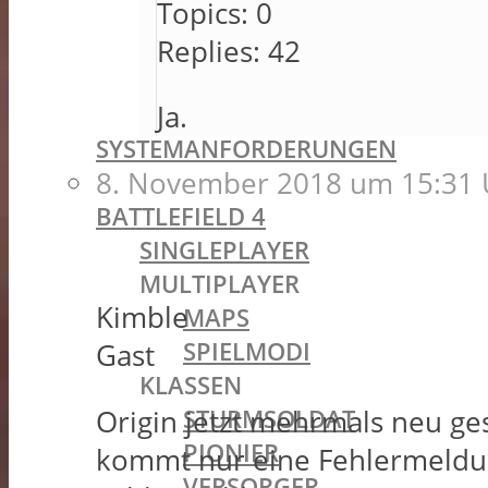
Topics:
0
THEY SHALL NOT PASS
IN THE NAME OF THE TSAR
Replies:
42
TURNING TIDES
Ja.
APOCALYPSE
SYSTEMANFORDERUNGEN
8. November 2018 um 15:31 
BATTLEFIELD OLDIES
BATTLEFIELD 4
SINGLEPLAYER
MULTIPLAYER
Kimble
MAPS
SPIELMODI
Gast
KLASSEN
STURMSOLDAT
Origin jetzt mehrmals neu gest
PIONIER
kommt nur eine Fehlermeldung
VERSORGER