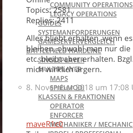
COMMUNITY OPERATIONS
Topics:
2581
LEGACY OPERATIONS
Replies:
2411
GUIDES
SYSTEMANFORDERUNGEN
Alles bliebt erhalten, wenn e
GAMESERVERVERGLEICH
bleiben, obwohl man nur die S
BATTLEFIELD HARDLINE
etc. bleibt aber erhalten. Bz
SINGLEPLAYER
mich wirklich ärgern.
MULTIPLAYER
MAPS
8. November 2018 um 17:08 
SPIELMODI
KLASSEN & FRAKTIONEN
OPERATOR
ENFORCER
maveR1c0
MECHANIKER / MECHANIC