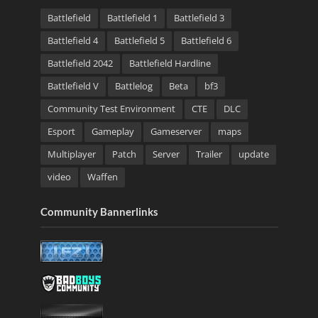
Battlefield
Battlefield 1
Battlefield 3
Battlefield 4
Battlefield 5
Battlefield 6
Battlefield 2042
Battlefield Hardline
Battlefield V
Battlelog
Beta
bf3
Community Test Environment
CTE
DLC
Esport
Gameplay
Gameserver
maps
Multiplayer
Patch
Server
Trailer
update
video
Waffen
Community Bannerlinks