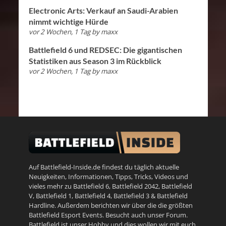
Electronic Arts: Verkauf an Saudi-Arabien
nimmt wichtige Hürde
vor 2 Wochen, 1 Tag
by
maxx
Battlefield 6 und REDSEC: Die gigantischen
Statistiken aus Season 3 im Rückblick
vor 2 Wochen, 1 Tag
by
maxx
Auf Battlefield-Inside.de findest du täglich aktuelle
Neuigkeiten, Informationen, Tipps, Tricks, Videos und
vieles mehr zu
Battlefield 6
,
Battlefield 2042
,
Battlefield
V
,
Battlefield 1
,
Battlefield 4
,
Battlefield 3
&
Battlefield
Hardline
. Außerdem berichten wir über die die größten
Battlefield Esport Events. Besucht auch unser
Forum
.
Battlefield ist unser Hobby und dies wollen wir mit euch