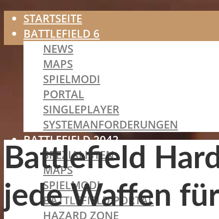
STARTSEITE
BATTLEFIELD 6
NEWS
MAPS
SPIELMODI
PORTAL
SINGLEPLAYER
SYSTEMANFORDERUNGEN
BATTLEFIELD 2042
Battlefield Har
SPEZIALISTEN
MAPS
SPIELMODI
jede Waffen fü
BATTLEFIELD PORTAL
HAZARD ZONE