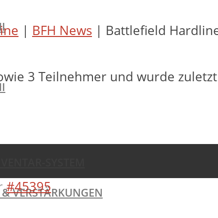
I
line
|
BFH News
|
Battlefield Hardlin
owie 3 Teilnehmer und wurde zuletz
I
NVENTAR-SYSTEM
r
#45395
TE & VERSTÄRKUNGEN