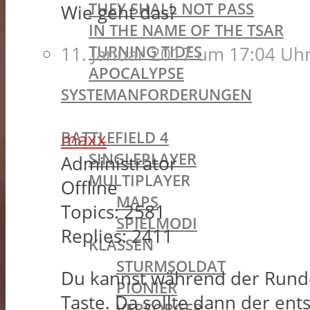
THEY SHALL NOT PASS
Wie geht das?
IN THE NAME OF THE TSAR
TURNING TIDES
11. Januar 2017 um 17:04 Uh
APOCALYPSE
SYSTEMANFORDERUNGEN
BATTLEFIELD OLDIES
BATTLEFIELD 4
maxx
SINGLEPLAYER
Administrator
MULTIPLAYER
Offline
MAPS
Topics:
2581
SPIELMODI
Replies:
2411
KLASSEN
STURMSOLDAT
Du kannst während der Runde
PIONIER
Taste. Da sollte dann der en
VERSORGER