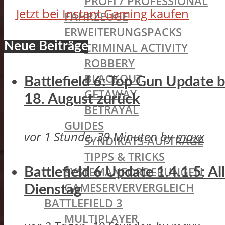
PROFI / PROFESSIONAL
Jetzt bei Instant Gaming kaufen
FAHRZEUGE
ERWEITERUNGSPACKS
Neue Beiträge
CRIMINAL ACTIVITY
ROBBERY
BLACKOUT
Battlefield 6: Top Gun Update
GETAWAY
18. August zurück
BETRAYAL
GUIDES
vor 1 Stunde, 39 Minuten
by
maxx
SYNDIKATS-AUFTRÄGE
TIPPS & TRICKS
SYSTEMANFORDERUNGEN
Battlefield 6 Update 1.4.1.5: A
GAMESERVERVERGLEICH
Dienstag
BATTLEFIELD 3
MULTIPLAYER