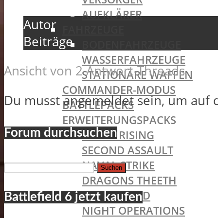
AUFKLÄRER
Autor
FAHRZEUGE
Beiträge
BODENFAHRZEUGE
WASSERFAHRZEUGE
Ansicht von 2 Antwort-Threads
STATIONÄRE WAFFEN
COMMANDER-MODUS
Du musst angemeldet sein, um auf 
BATTLEPACKS
ERWEITERUNGSPACKS
Forum durchsuchen
CHINA RISING
SECOND ASSAULT
Suchen
NAVAL STRIKE
nach:
DRAGONS THEETH
FINAL STAND
Battlefield 6 jetzt kaufen
NIGHT OPERATIONS