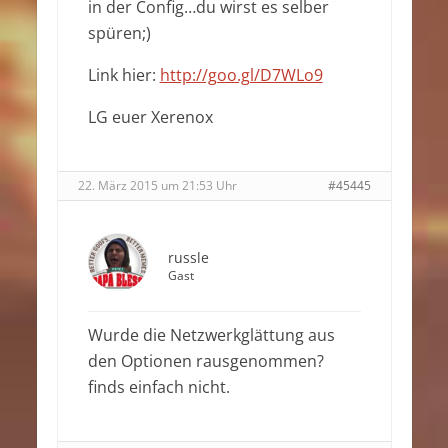
in der Config…du wirst es selber
spüren;)
Link hier:
http://goo.gl/D7WLo9
LG euer Xerenox
22. März 2015 um 21:53 Uhr
#45445
russle
Gast
Wurde die Netzwerkglättung aus
den Optionen rausgenommen?
finds einfach nicht.