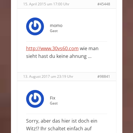
15. April 2015 um 17:00 Uhr
#45448
momo
Gast
http://www.30vs60.com
wie man
sieht hast du keine ahnung …
13. August 2017 um 23:19 Uhr
#98841
Fix
Gast
Sorry, aber das hier ist doch ein
Witz!? Ihr schaltet einfach auf