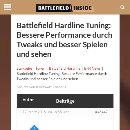
Battlefield Hardline Tuning:
Bessere Performance durch
Tweaks und besser Spielen
und sehen
Startseite
|
Foren
|
Battlefield Hardline
|
BFH News
|
Battlefield Hardline Tuning: Bessere Performance durch
Tweaks und besser Spielen und sehen
Ansicht von 8 Antwort-Threads
Autor
Beiträge
17. März 2015 um 16:58 Uhr
#45442