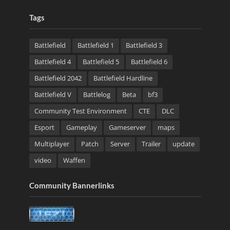
Tags
Battlefield
Battlefield 1
Battlefield 3
Battlefield 4
Battlefield 5
Battlefield 6
Battlefield 2042
Battlefield Hardline
Battlefield V
Battlelog
Beta
bf3
Community Test Environment
CTE
DLC
Esport
Gameplay
Gameserver
maps
Multiplayer
Patch
Server
Trailer
update
video
Waffen
Community Bannerlinks