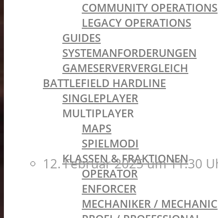
COMMUNITY OPERATIONS
LEGACY OPERATIONS
GUIDES
SYSTEMANFORDERUNGEN
GAMESERVERVERGLEICH
BATTLEFIELD HARDLINE
SINGLEPLAYER
MULTIPLAYER
MAPS
SPIELMODI
KLASSEN & FRAKTIONEN
12. Februar 2025 um 11:30 U
OPERATOR
ENFORCER
MECHANIKER / MECHANIC