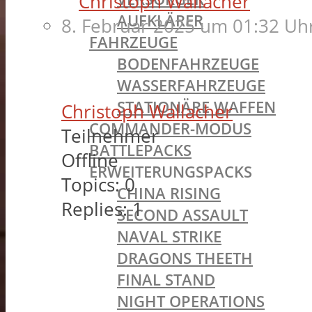
Christoph Wallacher
AUFKLÄRER
8. Februar 2025 um 01:32 Uh
FAHRZEUGE
BODENFAHRZEUGE
WASSERFAHRZEUGE
STATIONÄRE WAFFEN
Christoph Wallacher
COMMANDER-MODUS
Teilnehmer
BATTLEPACKS
Offline
ERWEITERUNGSPACKS
Topics:
0
CHINA RISING
Replies:
1
SECOND ASSAULT
NAVAL STRIKE
DRAGONS THEETH
FINAL STAND
NIGHT OPERATIONS