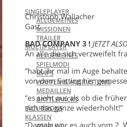
BATTLEFIELD 1
SINGLEPLAYER
Christoph Wallacher
ALLGEMEINES
Gast
MISSIONEN
TRAILER
BAD COMPANY 3 !
JETZT ALS
MULTIPLAYER
An alle die sich verzweifelt 
ALLGEMEINES
SPIELMODI
“habt ihr mal im Auge behalte
MAPS
von dem Setting her gemessen
WAFFEN & AUSRÜSTUNG
MEDAILLEN
“es sieht aus als ob die früh
BATTLEPACKS
sich das ganze wiederhohlt!”
INCURSIONS
KLASSEN
“Damals war es auch vom 2. W
ASSAULT