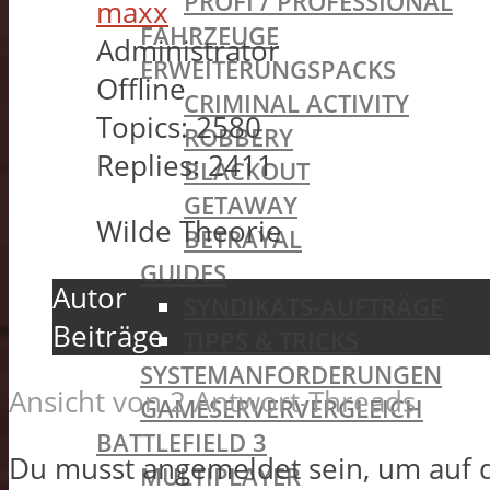
PROFI / PROFESSIONAL
maxx
FAHRZEUGE
Administrator
ERWEITERUNGSPACKS
Offline
CRIMINAL ACTIVITY
Topics:
2580
ROBBERY
Replies:
2411
BLACKOUT
GETAWAY
Wilde Theorie
BETRAYAL
GUIDES
Autor
SYNDIKATS-AUFTRÄGE
Beiträge
TIPPS & TRICKS
SYSTEMANFORDERUNGEN
Ansicht von 2 Antwort-Threads
GAMESERVERVERGLEICH
BATTLEFIELD 3
Du musst angemeldet sein, um auf 
MULTIPLAYER