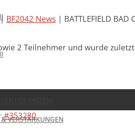
I
|
BF2042 News
|
BATTLEFIELD BAD 
owie 2 Teilnehmer und wurde zuletz
I
NVENTAR-SYSTEM
r
#353280
TE & VERSTÄRKUNGEN