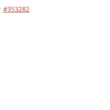
r
#353282