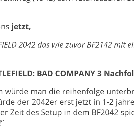
tens
jetzt,
IELD 2042 das wie zuvor BF2142 mit ei
TTLEFIELD: BAD COMPANY 3 Nachfol
uch würde man die reihenfolge unter
rde der 2042er erst jetzt in 1-2 jah
 der Zeit des Setup in dem BF2042 sp
!”