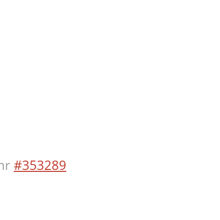
hr
#353289