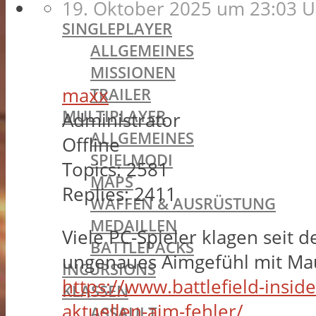
BATTLEFIELD 1
19. Oktober 2025 um 23:03 U
SINGLEPLAYER
ALLGEMEINES
MISSIONEN
maxx
TRAILER
MULTIPLAYER
Administrator
ALLGEMEINES
Offline
SPIELMODI
Topics:
2581
MAPS
Replies:
2411
WAFFEN & AUSRÜSTUNG
MEDAILLEN
Viele PC-Spieler klagen seit
BATTLEPACKS
ungenaues Aimgefühl mit Mau
INCURSIONS
https://www.battlefield-insid
KLASSEN
aktuellen-aim-fehler/
ASSAULT