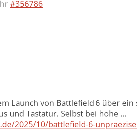
hr
#356786
 dem Launch von Battlefield 6 über e
s und Tastatur. Selbst bei hohe …
e.de/2025/10/battlefield-6-unpraezis