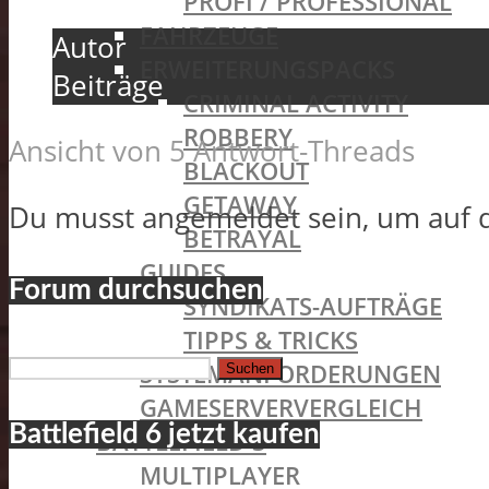
PROFI / PROFESSIONAL
FAHRZEUGE
Autor
ERWEITERUNGSPACKS
Beiträge
CRIMINAL ACTIVITY
ROBBERY
Ansicht von 5 Antwort-Threads
BLACKOUT
GETAWAY
Du musst angemeldet sein, um auf 
BETRAYAL
GUIDES
Forum durchsuchen
SYNDIKATS-AUFTRÄGE
TIPPS & TRICKS
Suchen
SYSTEMANFORDERUNGEN
nach:
GAMESERVERVERGLEICH
Battlefield 6 jetzt kaufen
BATTLEFIELD 3
MULTIPLAYER