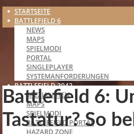
STARTSEITE
BATTLEFIELD 6
NEWS
MAPS
SPIELMODI
PORTAL
SINGLEPLAYER
SYSTEMANFORDERUNGEN
BATTLEFIELD 2042
Battlefield 6: 
SPEZIALISTEN
MAPS
SPIELMODI
Tastatur? So be
BATTLEFIELD PORTAL
HAZARD ZONE