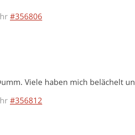
hr
#356806
Dumm. Viele haben mich belächelt und
hr
#356812