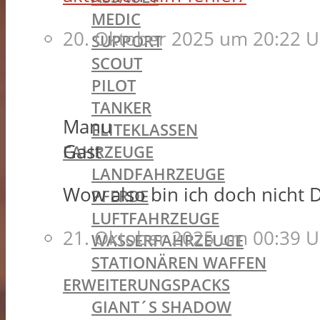
MEDIC
20. Oktober 2025 um 20:22 U
SUPPORT
SCOUT
PILOT
TANKER
Manu
ELITEKLASSEN
Gast
FAHRZEUGE
LANDFAHRZEUGE
Wow also bin ich doch nicht 
PFERDE
LUFTFAHRZEUGE
21. Oktober 2025 um 00:39 U
WASSERFAHRZEUGE
STATIONÄREN WAFFEN
ERWEITERUNGSPACKS
GIANT´S SHADOW