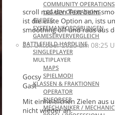
COMMUNITY OPERATIONS
scroll mal den Text beim smoo
LEGACY OPERATIONS
GUIDES
ist die erste Option an, ists 
SYSTEMANFORDERUNGEN
smoothing off und raus aus
GAMESERVERVERGLEICH
BATTLEFIELD HARDLINE
25. Oktober 2025 um 08:25 U
SINGLEPLAYER
MULTIPLAYER
MAPS
SPIELMODI
Gocsy
KLASSEN & FRAKTIONEN
Gast
OPERATOR
ENFORCER
Mit einheitlichen Zielen aus
MECHANIKER / MECHANIC
nicht wieder an.