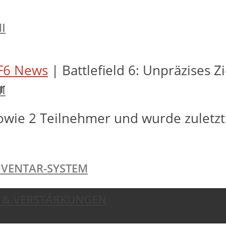
I
F6 News
|
Battlefield 6: Unpräzises 
r
I
owie 2 Teilnehmer und wurde zuletz
NVENTAR-SYSTEM
TE & VERSTÄRKUNGEN