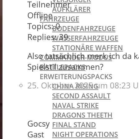
Teilnehmer
AUFKLÄRER
Offline
FAHRZEUGE
Topics:
0
BODENFAHRZEUGE
Replies:
39
WASSERFAHRZEUGE
STATIONÄRE WAFFEN
Also tatsächlich merk ich da
COMMANDER-MODUS
Spielstil zusammen?
BATTLEPACKS
ERWEITERUNGSPACKS
25. Oktober 2025 um 08:23 U
CHINA RISING
SECOND ASSAULT
NAVAL STRIKE
DRAGONS THEETH
Gocsy
FINAL STAND
Gast
NIGHT OPERATIONS