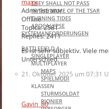
maxx
THEY SHALL NOT PASS
Administrator
IN THE NAME OF THE TSAR
TURNING TIDES
Offline
APOCALYPSE
Topics:
2581
SYSTEMANFORDERUNGEN
Replies:
2411
BATTLEFIELD OLDIES
BATTLEFIELD 4
Es ist sehr subjektiv. Viele m
SINGLEPLAYER
Unterschied.
MULTIPLAYER
MAPS
21. Oktober 2025 um 07:31 U
SPIELMODI
KLASSEN
STURMSOLDAT
PIONIER
Gavin_80
VERSORGER