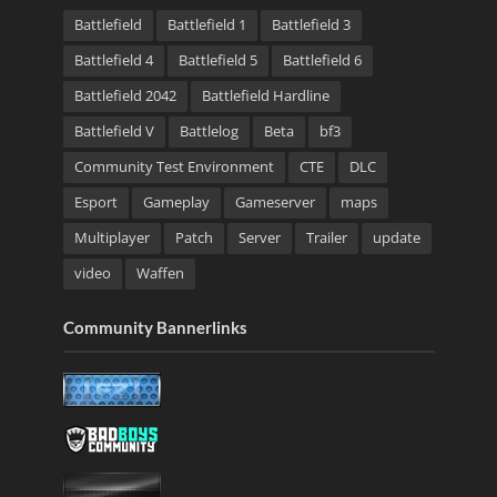
Battlefield
Battlefield 1
Battlefield 3
Battlefield 4
Battlefield 5
Battlefield 6
Battlefield 2042
Battlefield Hardline
Battlefield V
Battlelog
Beta
bf3
Community Test Environment
CTE
DLC
Esport
Gameplay
Gameserver
maps
Multiplayer
Patch
Server
Trailer
update
video
Waffen
Community Bannerlinks