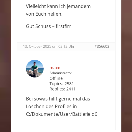
Vielleicht kann ich jemandem
von Euch helfen.
Gut Schuss – firstfirr
13. Oktober 2025 um 02:12 Uhr
#356603
maxx
Administrator
Offline
Topics:
2581
Replies:
2411
Bei sowas hilft gerne mal das
Löschen des Profiles in
C:/Dokumente/User/Battlefield6