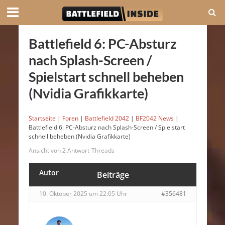
Battlefield 6: PC-Absturz
nach Splash-Screen /
Spielstart schnell beheben
(Nvidia Grafikkarte)
Startseite
|
Foren
|
Battlefield 2042
|
BF2042 News
|
Battlefield 6: PC-Absturz nach Splash-Screen / Spielstart
schnell beheben (Nvidia Grafikkarte)
Ansicht von 2 Antwort-Threads
Autor
Beiträge
10. Oktober 2025 um 22:05 Uhr
#356481