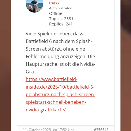
maxx
Administrator
Offline
Topics:
2581
Replies:
2411
Viele Spieler erleben, dass
Battlefield 6 nach dem Splash-
Screen abstürzt, ohne eine
Fehlermeldung anzuzeigen. Die
Hauptursache ist oft die Nvidia-
Gra …
https://www.battlefield-
inside.de/2025/10/battlefield-6-
pc-absturz-nach-splash-screen-
spielstart-schnell-beheben-
nvidia-grafikkarte/
11. Oktober 2025 um 17:52 Uhr
#356543