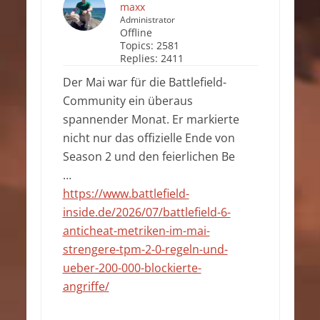
maxx
Administrator
Offline
Topics:
2581
Replies:
2411
Der Mai war für die Battlefield-
Community ein überaus
spannender Monat. Er markierte
nicht nur das offizielle Ende von
Season 2 und den feierlichen Be
…
https://www.battlefield-
inside.de/2026/07/battlefield-6-
anticheat-metriken-im-mai-
strengere-tpm-2-0-regeln-und-
ueber-200-000-blockierte-
angriffe/