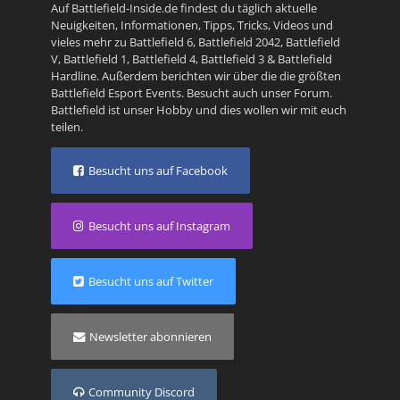
Auf Battlefield-Inside.de findest du täglich aktuelle
Neuigkeiten, Informationen, Tipps, Tricks, Videos und
vieles mehr zu
Battlefield 6
,
Battlefield 2042
,
Battlefield
V
,
Battlefield 1
,
Battlefield 4
,
Battlefield 3
&
Battlefield
Hardline
. Außerdem berichten wir über die die größten
Battlefield Esport Events. Besucht auch unser
Forum
.
Battlefield ist unser Hobby und dies wollen wir mit euch
teilen.
Besucht uns auf Facebook
Besucht uns auf Instagram
Besucht uns auf Twitter
Newsletter abonnieren
Community Discord