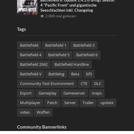
Battlefield 6: Update 1.4.1.0 bringt Season
4 “Pacific Front” und gigantische
Seeschlachten inkl. Changelog
2.069 mal gelesen
Tags
Battlefield
Battlefield 1
Battlefield 3
Battlefield 4
Battlefield 5
Battlefield 6
Battlefield 2042
Battlefield Hardline
Battlefield V
Battlelog
Beta
bf3
Community Test Environment
CTE
DLC
Esport
Gameplay
Gameserver
maps
Multiplayer
Patch
Server
Trailer
update
video
Waffen
Community Bannerlinks