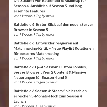
Die Zukunft von Battlefield 6: Roadmap für
Season 4, Ausblick auf Season 5 und lang
ersehnte Features
vor 1 Woche, 1 Tag
by
maxx
Battlefield 6: Erster Blick auf den neuen Server
Browser in Season 5
vor 1 Woche, 1 Tag
by
maxx
Battlefield 6: Entwickler reagieren auf
Matchmaking-Kritik – Neue Playlist Rotationen
für besseres Matchmaking
vor 1 Woche, 1 Tag
by
maxx
Battlefield 6 Q&A Session: Custom Lobbies,
Server Browser, Year 2 Content & Massive
Neuerungen für Season 4 und 5
vor 1 Woche, 2 Tagen
by
maxx
Battlefield 6 Season 4: Steam Spielerzahlen
erreichen 5-Monats-Hoch zum Season 4
Launch
vor 2 Wochen, 1 Tag
by
maxx