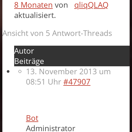
8 Monaten
von
qliqQLAQ
aktualisiert.
Ansicht von 5 Antwort-Threads
Autor
Beiträge
13. November 2013 um
08:51 Uhr
#47907
Bot
Administrator