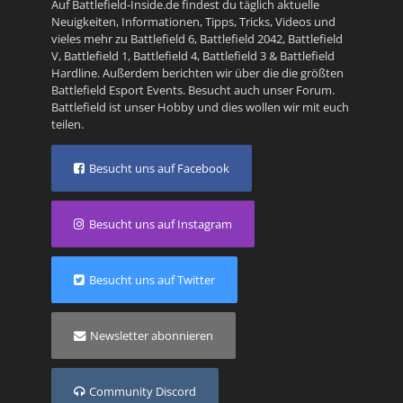
Auf Battlefield-Inside.de findest du täglich aktuelle
Neuigkeiten, Informationen, Tipps, Tricks, Videos und
vieles mehr zu
Battlefield 6
,
Battlefield 2042
,
Battlefield
V
,
Battlefield 1
,
Battlefield 4
,
Battlefield 3
&
Battlefield
Hardline
. Außerdem berichten wir über die die größten
Battlefield Esport Events. Besucht auch unser
Forum
.
Battlefield ist unser Hobby und dies wollen wir mit euch
teilen.
Besucht uns auf Facebook
Besucht uns auf Instagram
Besucht uns auf Twitter
Newsletter abonnieren
Community Discord