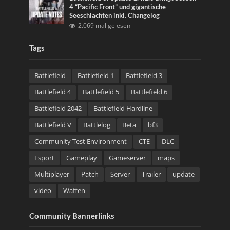
4 “Pacific Front” und gigantische
Seeschlachten inkl. Changelog
2.069 mal gelesen
Tags
Battlefield
Battlefield 1
Battlefield 3
Battlefield 4
Battlefield 5
Battlefield 6
Battlefield 2042
Battlefield Hardline
Battlefield V
Battlelog
Beta
bf3
Community Test Environment
CTE
DLC
Esport
Gameplay
Gameserver
maps
Multiplayer
Patch
Server
Trailer
update
video
Waffen
Community Bannerlinks