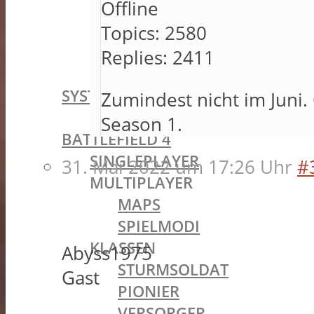
Offline
THEY SHALL NOT PASS
IN THE NAME OF THE TSAR
Topics:
2580
TURNING TIDES
Replies:
2411
APOCALYPSE
SYSTEMANFORDERUNGEN
Zumindest nicht im Juni.
BATTLEFIELD OLDIES
Season 1.
BATTLEFIELD 4
SINGLEPLAYER
31. Mai 2022 um 17:26 Uhr
#
MULTIPLAYER
MAPS
SPIELMODI
KLASSEN
Abyss1975
STURMSOLDAT
Gast
PIONIER
VERSORGER