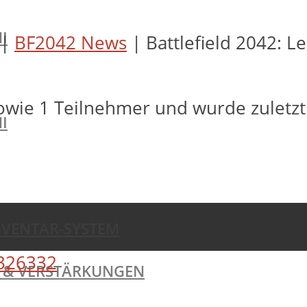
I
|
BF2042 News
|
Battlefield 2042: L
owie 1 Teilnehmer und wurde zuletz
I
NVENTAR-SYSTEM
326332
TE & VERSTÄRKUNGEN