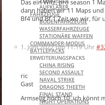
Das ein Witz, pro season 1 Ma
AUFKLÄRER
dann haben wir 11 Maps und wi
FAHRZEUGE
Bf4 und Bf 1 Zeit wo wir, fü
BODENFAHRZEUGE
WASSERFAHRZEUGE
STATIONÄRE WAFFEN
COMMANDER-MODUS
1. Juni 2022 um 11:19 Uhr
#3
BATTLEPACKS
ERWEITERUNGSPACKS
CHINA RISING
SECOND ASSAULT
ric
NAVAL STRIKE
Gast
DRAGONS THEETH
FINAL STAND
Armselig hoch 10, ich könnt m
NIGHT OPERATIONS