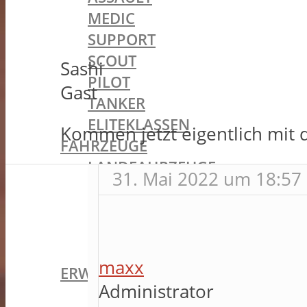
MEDIC
SUPPORT
SCOUT
Sashi
PILOT
Gast
TANKER
ELITEKLASSEN
Kommen jetzt eigentlich mit d
FAHRZEUGE
LANDFAHRZEUGE
31. Mai 2022 um 18:57
PFERDE
LUFTFAHRZEUGE
WASSERFAHRZEUGE
STATIONÄREN WAFFEN
maxx
ERWEITERUNGSPACKS
Administrator
GIANT´S SHADOW