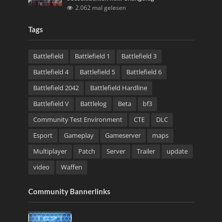
2.062 mal gelesen
Tags
Battlefield
Battlefield 1
Battlefield 3
Battlefield 4
Battlefield 5
Battlefield 6
Battlefield 2042
Battlefield Hardline
Battlefield V
Battlelog
Beta
bf3
Community Test Environment
CTE
DLC
Esport
Gameplay
Gameserver
maps
Multiplayer
Patch
Server
Trailer
update
video
Waffen
Community Bannerlinks