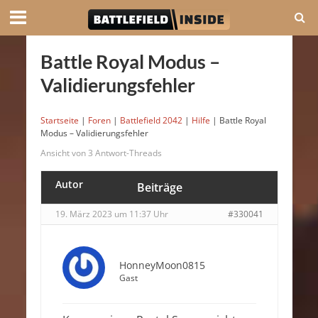
Battle Royal Modus –
Validierungsfehler
Startseite
|
Foren
|
Battlefield 2042
|
Hilfe
|
Battle Royal
Modus – Validierungsfehler
Ansicht von 3 Antwort-Threads
Autor
Beiträge
19. März 2023 um 11:37 Uhr
#330041
HonneyMoon0815
Gast