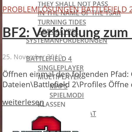
THEY SHALL NOT PASS
PROBLEMLÖSUNGEN BATTLEFIELD 
IN THE NAME OF THE TSAR
TURNING TIDES
BF2: Verbindung zum 
APOCALYPSE
SYSTEMANFORDERUNGEN
BATTLEFIELD OLDIES
25. November 2010
BATTLEFIELD 4
SINGLEPLAYER
Öffnen einmal den folgenden Pfad:
MULTIPLAYER
Dateien\Battlefield 2\Profiles Öffne
MAPS
SPIELMODI
weiterlesen
KLASSEN
STURMSOLDAT
PIONIER
VERSORGER