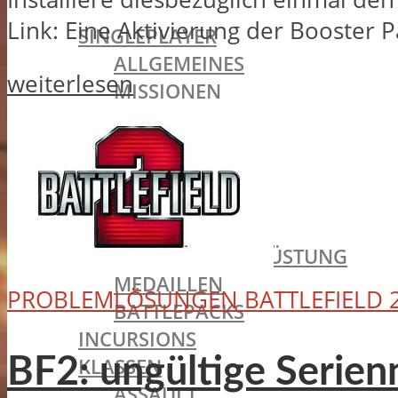
BATTLEFIELD 1
Link: Eine Aktivierung der Booster Pa
SINGLEPLAYER
ALLGEMEINES
weiterlesen
MISSIONEN
TRAILER
MULTIPLAYER
ALLGEMEINES
SPIELMODI
MAPS
WAFFEN & AUSRÜSTUNG
MEDAILLEN
PROBLEMLÖSUNGEN BATTLEFIELD 
BATTLEPACKS
INCURSIONS
BF2: ungültige Seri
KLASSEN
ASSAULT