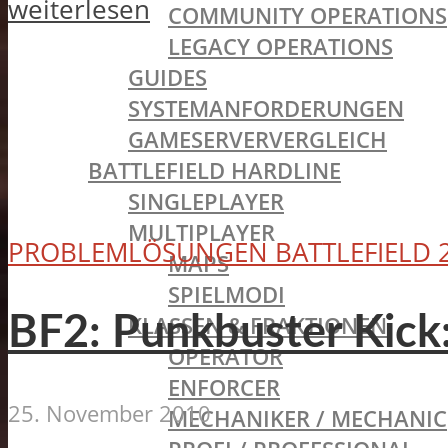
weiterlesen
COMMUNITY OPERATIONS
LEGACY OPERATIONS
GUIDES
SYSTEMANFORDERUNGEN
GAMESERVERVERGLEICH
BATTLEFIELD HARDLINE
SINGLEPLAYER
MULTIPLAYER
PROBLEMLÖSUNGEN BATTLEFIELD 
MAPS
SPIELMODI
KLASSEN & FRAKTIONEN
BF2: Punkbuster Kick
OPERATOR
ENFORCER
25. November 2010
MECHANIKER / MECHANIC