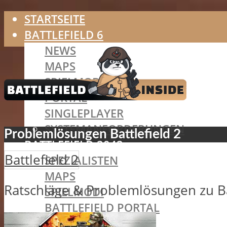
STARTSEITE
BATTLEFIELD 6
NEWS
MAPS
SPIELMODI
PORTAL
SINGLEPLAYER
SYSTEMANFORDERUNGEN
Problemlösungen Battlefield 2
BATTLEFIELD 2042
Battlefield 2
SPEZIALISTEN
MAPS
Ratschläge & Problemlösungen zu Bat
SPIELMODI
BATTLEFIELD PORTAL
HAZARD ZONE