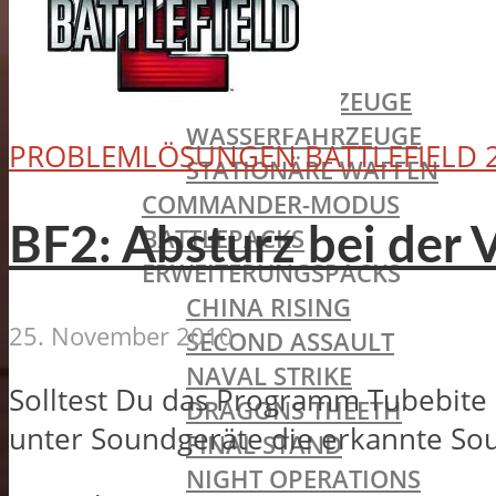
AUFKLÄRER
FAHRZEUGE
BODENFAHRZEUGE
WASSERFAHRZEUGE
PROBLEMLÖSUNGEN BATTLEFIELD 
STATIONÄRE WAFFEN
COMMANDER-MODUS
BATTLEPACKS
BF2: Absturz bei der
ERWEITERUNGSPACKS
CHINA RISING
25. November 2010
SECOND ASSAULT
NAVAL STRIKE
Solltest Du das Programm Tubebite 
DRAGONS THEETH
unter Soundgeräte die erkannte So
FINAL STAND
NIGHT OPERATIONS