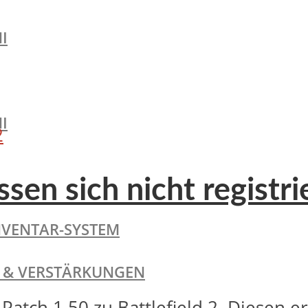
I
I
2
sen sich nicht registri
NVENTAR-SYSTEM
TE & VERSTÄRKUNGEN
 Patch 1.50 zu Battlefield 2. Diesen 