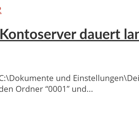
2
Kontoserver dauert la
 C:\Dokumente und Einstellungen\De
 den Ordner “0001” und...