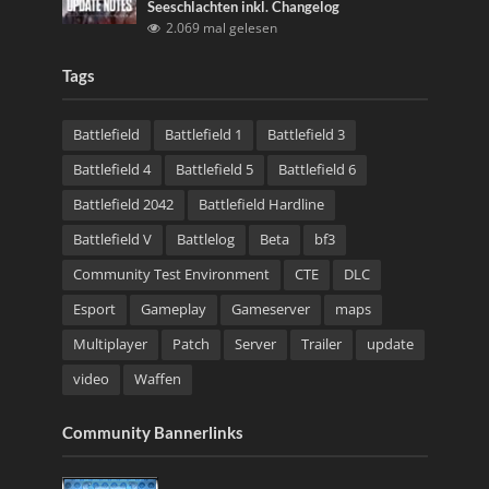
Seeschlachten inkl. Changelog
2.069 mal gelesen
Tags
Battlefield
Battlefield 1
Battlefield 3
Battlefield 4
Battlefield 5
Battlefield 6
Battlefield 2042
Battlefield Hardline
Battlefield V
Battlelog
Beta
bf3
Community Test Environment
CTE
DLC
Esport
Gameplay
Gameserver
maps
Multiplayer
Patch
Server
Trailer
update
video
Waffen
Community Bannerlinks