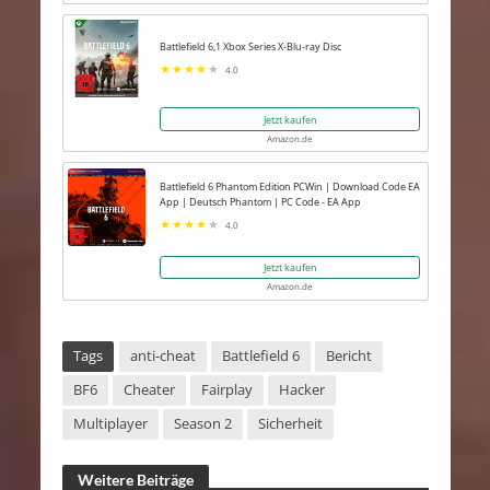
Battlefield 6,1 Xbox Series X-Blu-ray Disc
4.0
Jetzt kaufen
Amazon.de
Battlefield 6 Phantom Edition PCWin | Download Code EA
App | Deutsch Phantom | PC Code - EA App
4.0
Jetzt kaufen
Amazon.de
Tags
anti-cheat
Battlefield 6
Bericht
BF6
Cheater
Fairplay
Hacker
Multiplayer
Season 2
Sicherheit
Weitere Beiträge