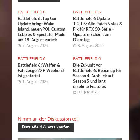
BATTLEFIELD 6
BATTLEFIELD 6
Battlefield 6: Top Gun
Battlefield 6 Update
Update bringt Wake
1.4.1.5: Alle Patch Notes &
Island, neuen POI, Custom
Fix für RTX 50-Serie –
Lobbies & Spectator Mode
Update erscheint am
am 18. August zurück
Dienstag
7. August 2026
3. August 2026
BATTLEFIELD 6
BATTLEFIELD 6
Battlefield 6: Waffen &
Die Zukunft von
Fahrzeuge 2XP Weekend
Battlefield 6: Roadmap für
ist gestartet
Season 4, Ausblick auf
Season 5 und lang
1. August 2026
ersehnte Features
31. Juli 2026
Nimm an der Diskussion teil
Battlefield 6 jetzt kaufen