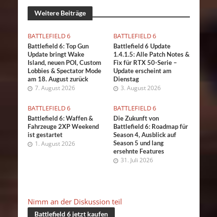
Weitere Beiträge
BATTLEFIELD 6
BATTLEFIELD 6
Battlefield 6: Top Gun
Battlefield 6 Update
Update bringt Wake
1.4.1.5: Alle Patch Notes &
Island, neuen POI, Custom
Fix für RTX 50-Serie –
Lobbies & Spectator Mode
Update erscheint am
am 18. August zurück
Dienstag
7. August 2026
3. August 2026
BATTLEFIELD 6
BATTLEFIELD 6
Battlefield 6: Waffen &
Die Zukunft von
Fahrzeuge 2XP Weekend
Battlefield 6: Roadmap für
ist gestartet
Season 4, Ausblick auf
Season 5 und lang
1. August 2026
ersehnte Features
31. Juli 2026
Nimm an der Diskussion teil
Battlefield 6 jetzt kaufen