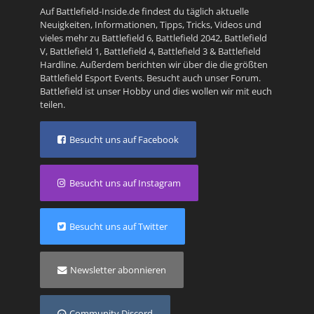
Auf Battlefield-Inside.de findest du täglich aktuelle
Neuigkeiten, Informationen, Tipps, Tricks, Videos und
vieles mehr zu
Battlefield 6
,
Battlefield 2042
,
Battlefield
V
,
Battlefield 1
,
Battlefield 4
,
Battlefield 3
&
Battlefield
Hardline
. Außerdem berichten wir über die die größten
Battlefield Esport Events. Besucht auch unser
Forum
.
Battlefield ist unser Hobby und dies wollen wir mit euch
teilen.
Besucht uns auf Facebook
Besucht uns auf Instagram
Besucht uns auf Twitter
Newsletter abonnieren
Community Discord