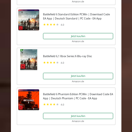
Amazon.de
Battlefield 6 Standard Edition PCWin | Download Code
EA App | Deutsch Standard | PC Code - EA App
4.0
Jetzt kaufen
Amazon.de
Battlefield 6,1 Xbox Series X-Blu-ray Disc
4.0
Jetzt kaufen
Amazon.de
Battlefield 6 Phantom Edition PCWin | Download Code EA
App | Deutsch Phantom | PC Code - EA App
4.0
Jetzt kaufen
Amazon.de