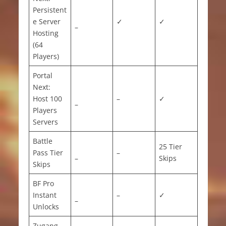
Persistent
e Server
✓
✓
–
Hosting
(64
Players)
Portal
Next:
Host 100
–
✓
–
Players
Servers
Battle
25 Tier
Pass Tier
–
–
Skips
Skips
BF Pro
Instant
–
✓
–
Unlocks
Zugang