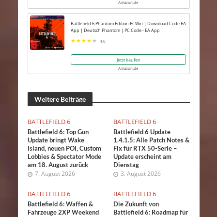
Amazon.de
Battlefield 6 Phantom Edition PCWin | Download Code EA
App | Deutsch Phantom | PC Code - EA App
4.0
Jetzt kaufen
Amazon.de
Weitere Beiträge
BATTLEFIELD 6
BATTLEFIELD 6
Battlefield 6: Top Gun
Battlefield 6 Update
Update bringt Wake
1.4.1.5: Alle Patch Notes &
Island, neuen POI, Custom
Fix für RTX 50-Serie –
Lobbies & Spectator Mode
Update erscheint am
am 18. August zurück
Dienstag
7. August 2026
3. August 2026
BATTLEFIELD 6
BATTLEFIELD 6
Battlefield 6: Waffen &
Die Zukunft von
Fahrzeuge 2XP Weekend
Battlefield 6: Roadmap für