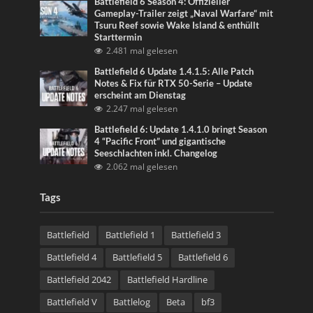
Battlefield 6 Season 4: Offizieller
Gameplay-Trailer zeigt „Naval Warfare“ mit
Tsuru Reef sowie Wake Island & enthüllt
Starttermin
2.481 mal gelesen
Battlefield 6 Update 1.4.1.5: Alle Patch
Notes & Fix für RTX 50-Serie – Update
erscheint am Dienstag
2.247 mal gelesen
Battlefield 6: Update 1.4.1.0 bringt Season
4 “Pacific Front” und gigantische
Seeschlachten inkl. Changelog
2.062 mal gelesen
Tags
Battlefield
Battlefield 1
Battlefield 3
Battlefield 4
Battlefield 5
Battlefield 6
Battlefield 2042
Battlefield Hardline
Battlefield V
Battlelog
Beta
bf3