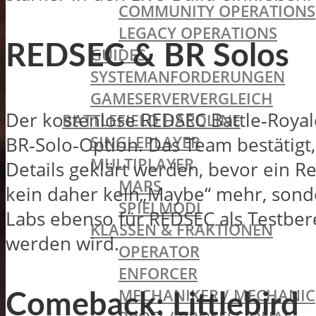
COMMUNITY OPERATIONS
LEGACY OPERATIONS
REDSEC & BR Solos
GUIDES
SYSTEMANFORDERUNGEN
GAMESERVERVERGLEICH
Der kostenlose REDSEC Battle‑Royale
BATTLEFIELD HARDLINE
SINGLEPLAYER
BR‑Solo‑Option. Das Team bestätigt,
MULTIPLAYER
Details geklärt werden, bevor ein Re
MAPS
kein daher kein„Maybe“ mehr, sonder
SPIELMODI
Labs ebenso für REDSEC als Testber
KLASSEN & FRAKTIONEN
werden wird.
OPERATOR
ENFORCER
MECHANIKER / MECHANIC
Comeback: Littlebird