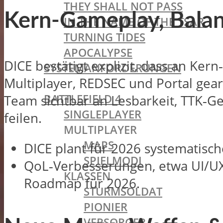
THEY SHALL NOT PASS
Kern-Gameplay, Bala
IN THE NAME OF THE TSAR
TURNING TIDES
APOCALYPSE
DICE bestätigt explizit, dass an Ke
SYSTEMANFORDERUNGEN
Multiplayer, REDSEC und Portal gearb
BATTLEFIELD OLDIES
BATTLEFIELD 4
Team sichtbar an Lesbarkeit, TTK‑G
SINGLEPLAYER
feilen.​
MULTIPLAYER
MAPS
DICE plant für 2026 systematisc
SPIELMODI
QoL‑Verbesserungen, etwa UI/UX, 
KLASSEN
Roadmap für 2026.​
STURMSOLDAT
PIONIER
VERSORGER