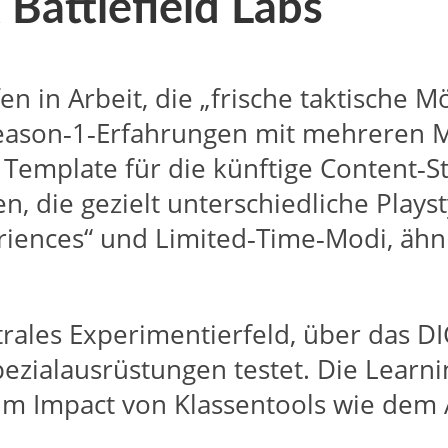
Battlefield Labs
n in Arbeit, die „frische taktische M
e Season‑1‑Erfahrungen mit mehreren
 Template für die künftige Content‑S
, die gezielt unterschiedliche Playst
riences“ und Limited‑Time‑Modi, ähn
entrales Experimentierfeld, über das 
zialausrüstungen testet. Die Learni
m Impact von Klassentools wie dem A