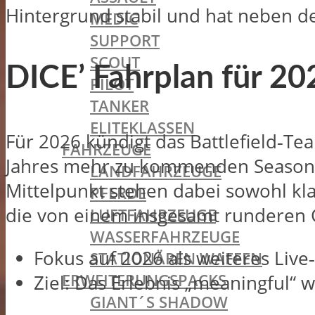
Hintergrund stabil und hat neben d
MEDIC
SUPPORT
SCOUT
DICE’ Fahrplan für 20
PILOT
TANKER
ELITEKLASSEN
Für 2026 kündigt das Battlefield‑Tea
FAHRZEUGE
Jahres mehr zu kommenden Seasons, 
LANDFAHRZEUGE
Mittelpunkt stehen dabei sowohl kla
PFERDE
die von einem insgesamt runderen G
LUFTFAHRZEUGE
WASSERFAHRZEUGE
Fokus auf 2026 als weiteres Live
STATIONÄREN WAFFEN
ERWEITERUNGSPACKS
Ziel: Das Erlebnis „meaningful“ w
GIANT´S SHADOW