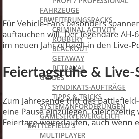
PROFI / PROFESSIONAL
FAHRZEUGE
ERWEITERUNGSPACKS
Für Vehicle‑Fans besonders spannen
CRIMINAL ACTIVITY
auftauchen will. Der legendäre AH‑6 
ROBBERY
im neuen Jahr offiziell in den Live‑P
BLACKOUT
GETAWAY
BETRAYAL
Feiertagsruhe & Live-
GUIDES
SYNDIKATS-AUFTRÄGE
TIPPS & TRICKS
Zum Jahresende tritt das Battlefie
SYSTEMANFORDERUNGEN
eine Pause einzulegen. Gleichzeitig
GAMESERVERVERGLEICH
Feiertage weiterlaufen, auch wenn e
BATTLEFIELD 3
MULTIPLAYER