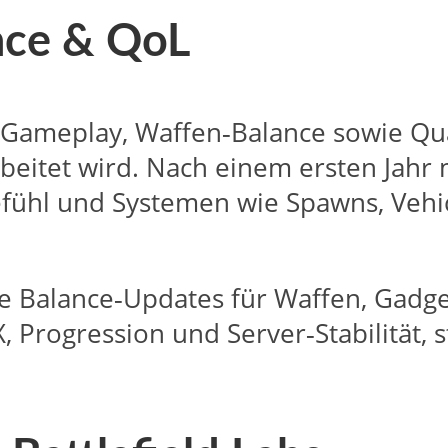
nce & QoL
rn‑Gameplay, Waffen‑Balance sowie Qu
eitet wird. Nach einem ersten Jahr mi
efühl und Systemen wie Spawns, Vehic
he Balance‑Updates für Waffen, Gadge
Progression und Server‑Stabilität, st