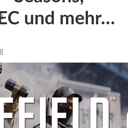
EC und mehr…
I
I
NVENTAR-SYSTEM
TE & VERSTÄRKUNGEN