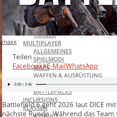
BATTLEFIELD 1
SINGLEPLAYER
ALLGEMEINES
MISSIONEN
TRAILER
maxx
MULTIPLAYER
ALLGEMEINES
Teilen
SPIELMODI
Facebook
X
E-Mail
WhatsApp
MAPS
WAFFEN & AUSRÜSTUNG
MEDAILLEN
BATTLEPACKS
INCURSIONS
Battlefield 6 geht 2026 laut DICE m
KLASSEN
nächste Runde. Während das Team sic
ASSAULT