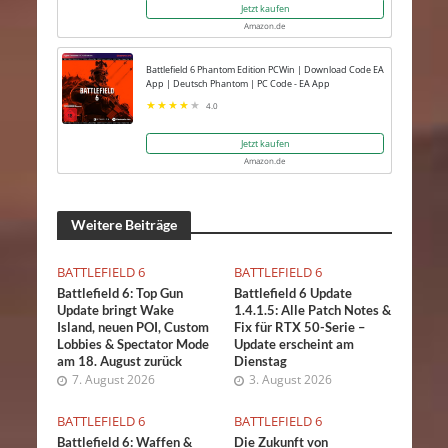
Jetzt kaufen
Amazon.de
Battlefield 6 Phantom Edition PCWin | Download Code EA
App | Deutsch Phantom | PC Code - EA App
4.0
Jetzt kaufen
Amazon.de
Weitere Beiträge
BATTLEFIELD 6
BATTLEFIELD 6
Battlefield 6: Top Gun
Battlefield 6 Update
Update bringt Wake
1.4.1.5: Alle Patch Notes &
Island, neuen POI, Custom
Fix für RTX 50-Serie –
Lobbies & Spectator Mode
Update erscheint am
am 18. August zurück
Dienstag
7. August 2026
3. August 2026
BATTLEFIELD 6
BATTLEFIELD 6
Battlefield 6: Waffen &
Die Zukunft von