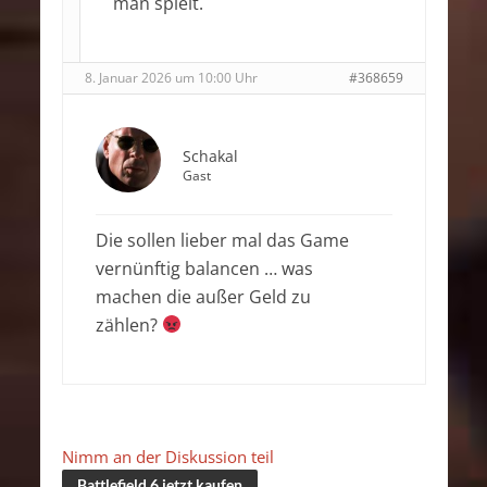
man spielt.
8. Januar 2026 um 10:00 Uhr
#368659
Schakal
Gast
Die sollen lieber mal das Game
vernünftig balancen … was
machen die außer Geld zu
zählen?
Nimm an der Diskussion teil
Battlefield 6 jetzt kaufen