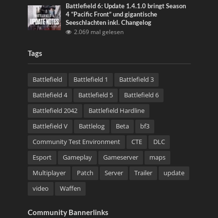
Battlefield 6: Update 1.4.1.0 bringt Season
4 “Pacific Front” und gigantische
Seeschlachten inkl. Changelog
2.069 mal gelesen
Tags
Battlefield
Battlefield 1
Battlefield 3
Battlefield 4
Battlefield 5
Battlefield 6
Battlefield 2042
Battlefield Hardline
Battlefield V
Battlelog
Beta
bf3
Community Test Environment
CTE
DLC
Esport
Gameplay
Gameserver
maps
Multiplayer
Patch
Server
Trailer
update
video
Waffen
Community Bannerlinks