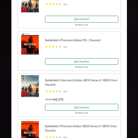
4.0
Jetzt kaufen
Amazon.de
Battlefield 6 Phantom Edition PS5 | Deutsch
4.0
Jetzt kaufen
Amazon.de
Battlefield 6 Standard Edition XBOX Series X / XBOX One|
Deutsch
4.0
44,57€
59,99€
Jetzt kaufen
Amazon.de
Battlefield 6 Phantom Edition XBOX Series X / XBOX One|
Deutsch
4.0