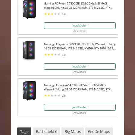
Gaming PC Ryzen 7 7800X3D 8X 5.0 GHz, MSI MAG
Wasserkühlung, 32 GB DDR5 RAM, 2TB M.2 SSD, RTX
5080 16GB, Win 11 Pro
3.0
Jetzt kaufen
Amazon.de
Gaming PC Ryzen 7 9800X3D 8X 5.2 GHz, Wasserkühlung,
16 GB DDR5 RAM, 1TB M.2 SSD, NVIDIA RTX 5070 12GB,
Win 11 Pro
3.0
Jetzt kaufen
Amazon.de
Gaming PC Core i7-14700KF 8X 5.6 GHz, MSI MAG
Wasserkühlung, 32 GB DDR5 RAM, 2TB M.2 SSD, RTX
5080 16GB, Win 11 Pro
2.0
Jetzt kaufen
Amazon.de
Tags
Battlefield 6
Big Maps
Große Maps