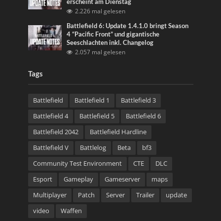
erscheint am Dienstag
2.226 mal gelesen
Battlefield 6: Update 1.4.1.0 bringt Season
4 “Pacific Front” und gigantische
Seeschlachten inkl. Changelog
2.057 mal gelesen
Tags
Battlefield
Battlefield 1
Battlefield 3
Battlefield 4
Battlefield 5
Battlefield 6
Battlefield 2042
Battlefield Hardline
Battlefield V
Battlelog
Beta
bf3
Community Test Environment
CTE
DLC
Esport
Gameplay
Gameserver
maps
Multiplayer
Patch
Server
Trailer
update
video
Waffen