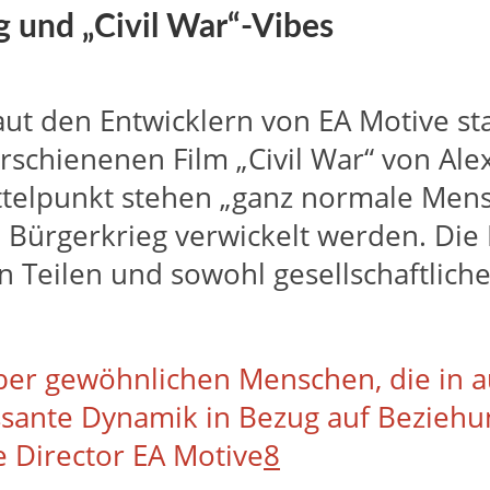
g und „Civil War“-Vibes
laut den Entwicklern von EA Motive st
rschienenen Film „Civil War“ von Ale
ittelpunkt stehen „ganz normale Me
 Bürgerkrieg verwickelt werden. Die 
en Teilen und sowohl gesellschaftlich
aber gewöhnlichen Menschen, die in 
ressante Dynamik in Bezug auf Bezieh
 Director EA Motive
8