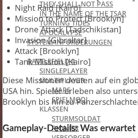
THEY SHALL NOT PASS
Night Raid [Kairo]
IN THE NAME OF THE TSAR
Mission to Protect [Brooklyn]
TURNING TIDES
Drone Attack [Tadschikistan]
APOCALYPSE
Invasion [Gibraltar]
SYSTEMANFORDERUNGEN
Attack [Brooklyn]
BATTLEFIELD OLDIES
Tank Mission [Kairo]
BATTLEFIELD 4
SINGLEPLAYER
Diese Missionen deuten auf ein glob
MULTIPLAYER
MAPS
USA hin. Spieler erleben also unter
SPIELMODI
Brooklyn bis hin zu Panzerschlachten
KLASSEN
STURMSOLDAT
PIONIER
Gameplay-Details: Was erwartet
VERSORGER