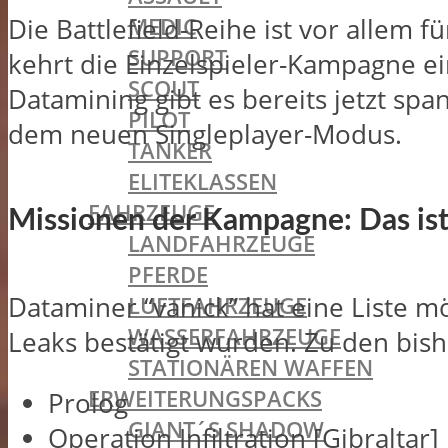
MEDIC
Die Battlefield-Reihe ist vor allem f
SUPPORT
kehrt die Einzelspieler-Kampagne ei
SCOUT
Datamining gibt es bereits jetzt spa
PILOT
dem neuen Singleplayer-Modus.
TANKER
ELITEKLASSEN
FAHRZEUGE
Missionen der Kampagne: Das ist
LANDFAHRZEUGE
PFERDE
Dataminer “vanick” hat eine Liste m
LUFTFAHRZEUGE
WASSERFAHRZEUGE
Leaks bestätigt wurden. Zu den bis
STATIONÄREN WAFFEN
ERWEITERUNGSPACKS
Prolog
GIANT´S SHADOW
Operation Infiltration [Gibraltar]