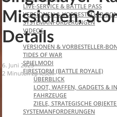
LIVE-SERVICE & BATTLE PASS
Missionen, Sto
VERSIONEN & VORBESTELLER-BON
SYSTEMANFORDERUNGEN
VIDEOS
Details
BATTLEFIELD V
VERSIONEN & VORBESTELLER-BON
TIDES OF WAR
SPIELMODI
6. Juni 2025
FIRESTORM (BATTLE ROYALE)
2 Minuten zu lesen
ÜBERBLICK
LOOT, WAFFEN, GADGETS & I
FAHRZEUGE
ZIELE, STRATEGISCHE OBJEK
SYSTEMANFORDERUNGEN