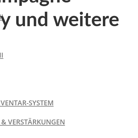
ry und weitere
I
I
NVENTAR-SYSTEM
TE & VERSTÄRKUNGEN