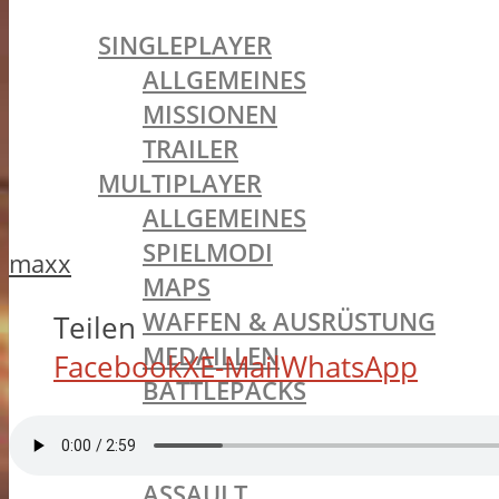
BATTLEFIELD 1
SINGLEPLAYER
ALLGEMEINES
MISSIONEN
TRAILER
MULTIPLAYER
ALLGEMEINES
SPIELMODI
maxx
MAPS
WAFFEN & AUSRÜSTUNG
Teilen
MEDAILLEN
Facebook
X
E-Mail
WhatsApp
BATTLEPACKS
INCURSIONS
KLASSEN
ASSAULT