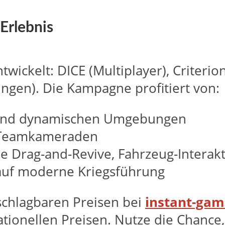
Erlebnis
ntwickelt: DICE (Multiplayer), Criterio
ungen). Die Kampagne profitiert von:
 und dynamischen Umgebungen
d Teamkameraden
 Drag-and-Revive, Fahrzeug-Interak
 auf moderne Kriegsführung
nschlagbaren Preisen bei
instant-gam
ationellen Preisen. Nutze die Chanc