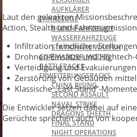
AUFKLÄRER
Laut den geleakten Missionsbeschre
FAHRZEUGE
Action, Stealth und Fahrzeugmissio
BODENFAHRZEUGE
WASSERFAHRZEUGE
Infiltration feindlicher Stellunge
STATIONÄRE WAFFEN
Drohnen-Einsätze und Hightech-
COMMANDER-MODUS
BATTLEPACKS
Verteidigung und Evakuierungen
ERWEITERUNGSPACKS
Zerstörung von Gebäuden mittel
CHINA RISING
Klassische „Last Stand“-Momente
SECOND ASSAULT
NAVAL STRIKE
Die Entwickler setzen dabei auf ei
DRAGONS THEETH
Gerüchte sprechen auch von koopera
FINAL STAND
NIGHT OPERATIONS