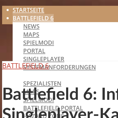
STARTSEITE
BATTLEFIELD 6
NEWS
MAPS
SPIELMODI
PORTAL
SINGLEPLAYER
BATTLEFIELD 6
SYSTEMANFORDERUNGEN
BATTLEFIELD 2042
SPEZIALISTEN
Battlefield 6: In
MAPS
SPIELMODI
BATTLEFIELD PORTAL
Singleplayer-
HAZARD ZONE