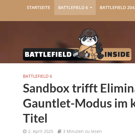
STARTSEITE
BATTLEFIELD 6
BATTLEFIELD 204
BATTLEFIELD 6
Sandbox trifft Elimin
Gauntlet-Modus im 
Titel
2. April 2025
3 Minuten zu lesen