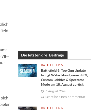
zlich
field
Teams
Die letzten drei Beiträge
 VIP-
nur
BATTLEFIELD 6
Battlefield 6: Top Gun Update
bringt Wake Island, neuen POI,
Custom Lobbies & Spectator
Mode am 18. August zurück
7. August 2026
Schreibe einen Kommentar
 sich
pieler
BATTLEFIELD 6