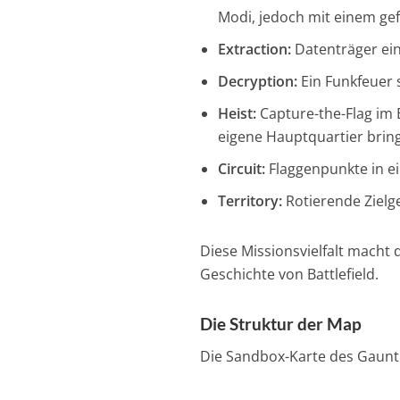
Modi, jedoch mit einem ge
Extraction:
Datenträger ein
Decryption:
Ein Funkfeuer s
Heist:
Capture-the-Flag im B
eigene Hauptquartier brin
Circuit:
Flaggenpunkte in ei
Territory:
Rotierende Zielg
Diese Missionsvielfalt macht 
Geschichte von Battlefield.
Die Struktur der Ma
p
Die Sandbox-Karte des Gauntl