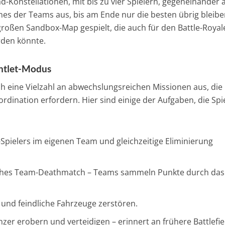
ad-Konstellationen, mit bis zu vier Spielern, gegeneinander 
nes der Teams aus, bis am Ende nur die besten übrig bleibe
großen Sandbox-Map gespielt, die auch für den Battle-Royal
rden könnte.
ntlet-Modus
h eine Vielzahl an abwechslungsreichen Missionen aus, die
ordination erfordern. Hier sind einige der Aufgaben, die Spi
-Spielers im eigenen Team und gleichzeitige Eliminierung
ches Team-Deathmatch – Teams sammeln Punkte durch das
 und feindliche Fahrzeuge zerstören.
zer erobern und verteidigen – erinnert an frühere Battlefie