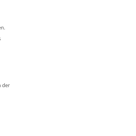
en.
s
n der