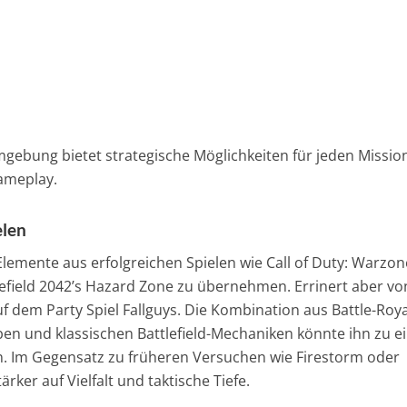
ebung bietet strategische Möglichkeiten für jeden Missio
ameplay.
elen
lemente aus erfolgreichen Spielen wie Call of Duty: Warzon
efield 2042’s Hazard Zone zu übernehmen. Errinert aber vo
 dem Party Spiel Fallguys. Die Kombination aus Battle-Roya
ben und klassischen Battlefield-Mechaniken könnte ihn zu 
n. Im Gegensatz zu früheren Versuchen wie Firestorm oder
rker auf Vielfalt und taktische Tiefe.