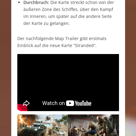
Durchbruch:
Die Karte streckt schon von der
äußeren Zone des Schiffes, über den Kampf
im Inneren, um später auf die andere Seite
der Karte zu gelangen.
Der nachfolgende Map Trailer gibt erstmals
Einblick auf die neue Karte “Stranded”.