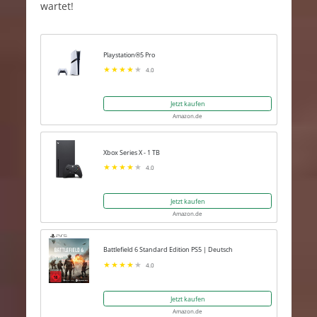
wartet!
Playstation®5 Pro
4.0
Jetzt kaufen
Amazon.de
Xbox Series X - 1 TB
4.0
Jetzt kaufen
Amazon.de
Battlefield 6 Standard Edition PS5 | Deutsch
4.0
Jetzt kaufen
Amazon.de