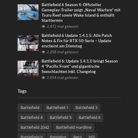
Battlefield 6 Season 4: Offizieller
Gameplay-Trailer zeigt „Naval Warfare“ mit
Tsuru Reef sowie Wake Island & enthüllt
Starttermin
2.472 mal gelesen
Battlefield 6 Update 1.4.1.5: Alle Patch
Notes & Fix für RTX 50-Serie – Update
erscheint am Dienstag
2.208 mal gelesen
Battlefield 6: Update 1.4.1.0 bringt Season
4 “Pacific Front” und gigantische
Seeschlachten inkl. Changelog
2.054 mal gelesen
Tags
Battlefield
Battlefield 1
Battlefield 3
Battlefield 4
Battlefield 5
Battlefield 6
Battlefield 2042
Battlefield Hardline
Battlefield V
Battlelog
Beta
bf3