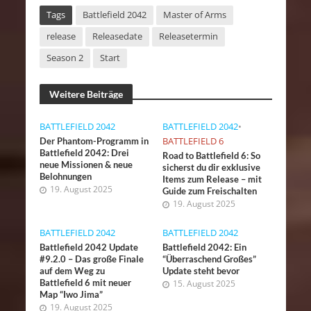
Tags
Battlefield 2042
Master of Arms
release
Releasedate
Releasetermin
Season 2
Start
Weitere Beiträge
BATTLEFIELD 2042
BATTLEFIELD 2042
•
BATTLEFIELD 6
Der Phantom-Programm in
Battlefield 2042: Drei
Road to Battlefield 6: So
neue Missionen & neue
sicherst du dir exklusive
Belohnungen
Items zum Release – mit
19. August 2025
Guide zum Freischalten
19. August 2025
BATTLEFIELD 2042
BATTLEFIELD 2042
Battlefield 2042 Update
Battlefield 2042: Ein
#9.2.0 – Das große Finale
“Überraschend Großes”
auf dem Weg zu
Update steht bevor
Battlefield 6 mit neuer
15. August 2025
Map “Iwo Jima”
19. August 2025