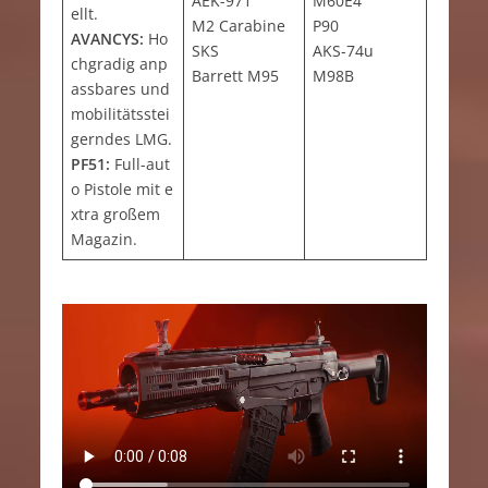
AEK-971
M60E4
ellt.
M2 Carabine
P90
AVANCYS:
Ho
SKS
AKS-74u
chgradig anp
Barrett M95
M98B
assbares und
mobilitätsstei
gerndes LMG.
PF51:
Full-aut
o Pistole mit e
xtra großem
Magazin.