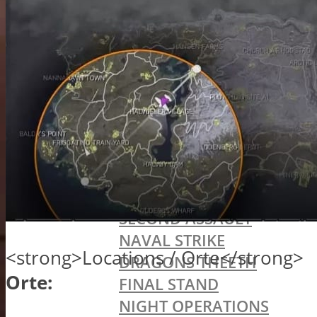
AUFKLÄRER
FAHRZEUGE
BODENFAHRZEUGE
WASSERFAHRZEUGE
STATIONÄRE WAFFEN
COMMANDER-MODUS
BATTLEPACKS
ERWEITERUNGSPACKS
CHINA RISING
SECOND ASSAULT
NAVAL STRIKE
<strong>Locations / Orte</strong>
DRAGONS THEETH
Orte:
FINAL STAND
NIGHT OPERATIONS