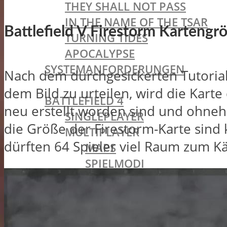
THEY SHALL NOT PASS
IN THE NAME OF THE TSAR
Battlefield V Firestorm Kartengr
TURNING TIDES
APOCALYPSE
SYSTEMANFORDERUNGEN
Nach dem durchgesickerten Tutorial g
BATTLEFIELD OLDIES
dem Bild zu urteilen, wird die Karte
BATTLEFIELD 4
neu erstellt worden sind und ohnehi
SINGLEPLAYER
die Größe der Firestorm-Karte sind
MULTIPLAYER
dürften 64 Spieler viel Raum zum 
MAPS
SPIELMODI
KLASSEN
STURMSOLDAT
PIONIER
VERSORGER