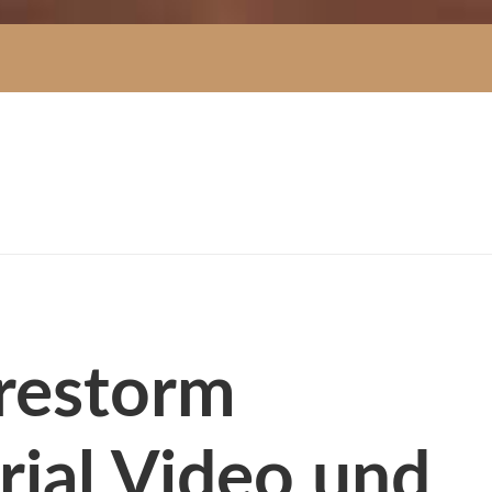
irestorm
rial Video und