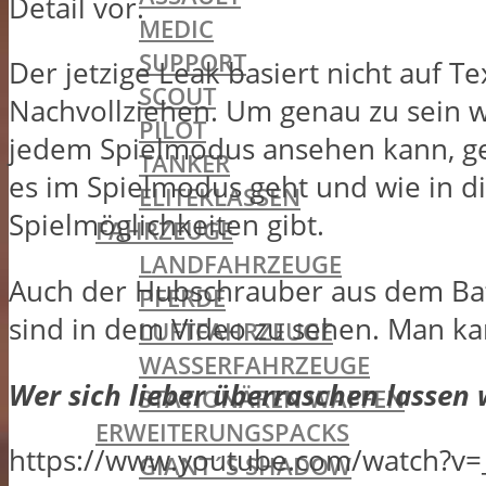
Detail vor.
MEDIC
SUPPORT
Der jetzige Leak basiert nicht auf 
SCOUT
Nachvollziehen. Um genau zu sein w
PILOT
jedem Spielmodus ansehen kann, gel
TANKER
es im Spielmodus geht und wie in 
ELITEKLASSEN
Spielmöglichkeiten gibt.
FAHRZEUGE
LANDFAHRZEUGE
Auch der Hubschrauber aus dem Batt
PFERDE
sind in dem Video zu sehen. Man kan
LUFTFAHRZEUGE
WASSERFAHRZEUGE
Wer sich lieber überraschen lassen w
STATIONÄREN WAFFEN
ERWEITERUNGSPACKS
https://www.youtube.com/watch?v
GIANT´S SHADOW