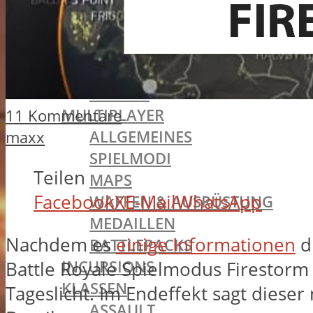
BATTLEFIELD 1
SINGLEPLAYER
ALLGEMEINES
MISSIONEN
TRAILER
MULTIPLAYER
11 Kommentare
ALLGEMEINES
maxx
SPIELMODI
Teilen
MAPS
Facebook
X
E-Mail
WhatsApp
WAFFEN & AUSRÜSTUNG
MEDAILLEN
Nachdem es
einige Informationen
d
BATTLEPACKS
INCURSIONS
Battle Royale Spielmodus Firestorm
KLASSEN
Tageslicht. Im Endeffekt sagt diese
ASSAULT