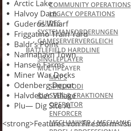
Arctic Lake
COMMUNITY OPERATIONS
Halvoy Dam
LEGACY OPERATIONS
GUIDES
Guderos Wharf
SYSTEMANFORDERUNGEN
Friggatino Train Yard
GAMESERVERVERGLEICH
Baldr’s Point
BATTLEFIELD HARDLINE
Nannahavn Town
SINGLEPLAYER
Hansen Farms
MULTIPLAYER
Miner War Docks
MAPS
Odenberg Depot
SPIELMODI
Halvdeber Village
KLASSEN & FRAKTIONEN
OPERATOR
Plu— Dig Site AI
ENFORCER
MECHANIKER / MECHANIC
<strong>Features von Firestorm</s