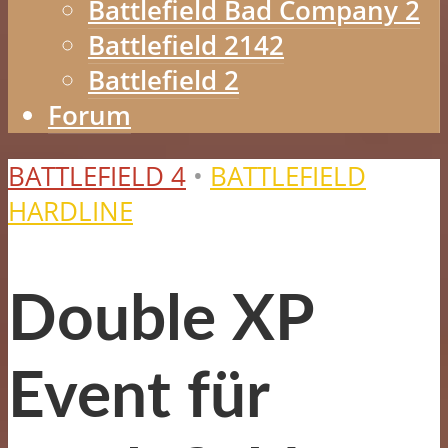
Battlefield Bad Company 2
Battlefield 2142
Battlefield 2
Forum
BATTLEFIELD 4
•
BATTLEFIELD
HARDLINE
Double XP
Event für