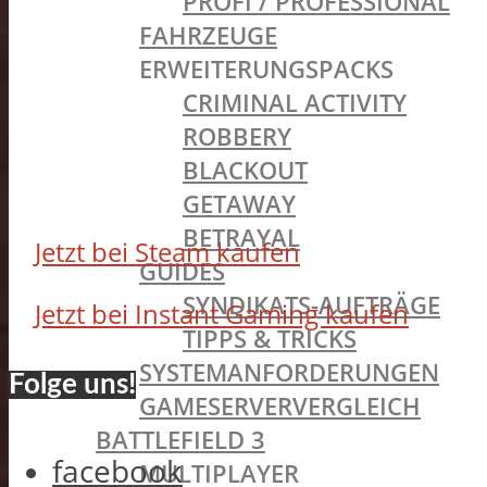
PROFI / PROFESSIONAL
FAHRZEUGE
ERWEITERUNGSPACKS
CRIMINAL ACTIVITY
ROBBERY
BLACKOUT
GETAWAY
BETRAYAL
Jetzt bei Steam kaufen
GUIDES
SYNDIKATS-AUFTRÄGE
Jetzt bei Instant Gaming kaufen
TIPPS & TRICKS
SYSTEMANFORDERUNGEN
Folge uns!
GAMESERVERVERGLEICH
BATTLEFIELD 3
facebook
MULTIPLAYER