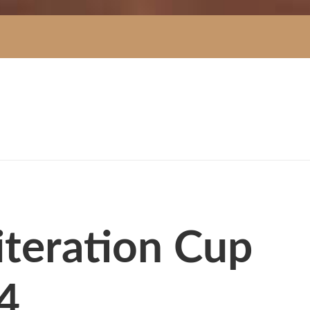
iteration Cup
 4