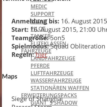
MEDIC
SUPPORT
Anmeldung bis:
16. August 2015
SCOUT
PILOT
Start:
16. August 2015, 21:00 Uh
TANKER
Teamgröße:
5on5
ELITEKLASSEN
Spielmodus:
Squad Obliteration
FAHRZEUGE
Regeln:
hier
LANDFAHRZEUGE
PFERDE
LUFTFAHRZEUGE
Maps
WASSERFAHRZEUGE
STATIONÄREN WAFFEN
ERWEITERUNGSPACKS
Siege of Shanghai
GIANT´S SHADOW