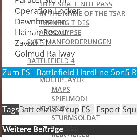
Paracel Storm
THEY SHALL NOT PASS
Operation Locker
IN THE NAME OF THE TSAR
Dawnbreaker
TURNING TIDES
Hainan Resort
APOCALYPSE
SYSTEMANFORDERUNGEN
Zavod 311
BATTLEFIELD OLDIES
Golmud Railway
BATTLEFIELD 4
SINGLEPLAYER
Zum ESL Battlefield Hardline 5on5
MULTIPLAYER
MAPS
SPIELMODI
KLASSEN
Tags
Battlefield 4
cup
ESL
Esport
Squ
STURMSOLDAT
PIONIER
Weitere Beiträge
VERSORGER