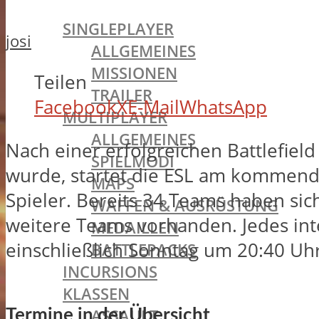
BATTLEFIELD 1
SINGLEPLAYER
josi
ALLGEMEINES
MISSIONEN
Teilen
TRAILER
Facebook
X
E-Mail
WhatsApp
MULTIPLAYER
ALLGEMEINES
Nach einer erfolgreichen Battlefield
SPIELMODI
wurde, startet die ESL am kommende
MAPS
Spieler. Bereits 34 Teams haben sic
WAFFEN & AUSRÜSTUNG
weitere Teams vorhanden. Jedes int
MEDAILLEN
einschließlich Sonntag um 20:40 Uh
BATTLEPACKS
INCURSIONS
KLASSEN
ASSAULT
Termine in der Übersicht