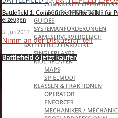
BATTLEFIELD 1
•
BATTLEFIELD ESPO
COMMUNITY OPERATIONS
LEGACY OPERATIONS
Battlefield 1: Competitive Inhalte sollen für 
GUIDES
erzeugen
SYSTEMANFORDERUNGEN
5. Juli 2017
GAMESERVERVERGLEICH
Nimm an der Diskussion teil
BATTLEFIELD HARDLINE
SINGLEPLAYER
Battlefield 6 jetzt kaufen
MULTIPLAYER
MAPS
SPIELMODI
KLASSEN & FRAKTIONEN
OPERATOR
ENFORCER
MECHANIKER / MECHANIC