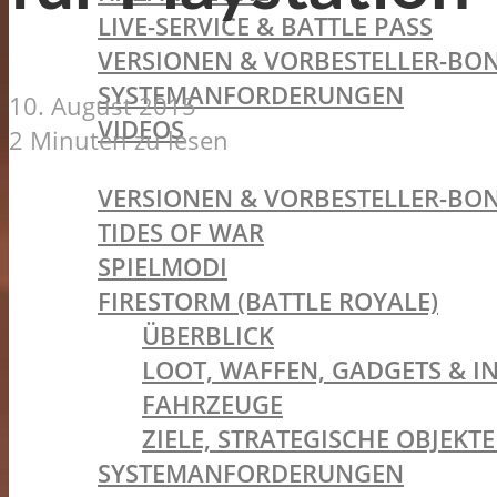
LIVE-SERVICE & BATTLE PASS
VERSIONEN & VORBESTELLER-BON
SYSTEMANFORDERUNGEN
10. August 2015
VIDEOS
2 Minuten zu lesen
BATTLEFIELD V
VERSIONEN & VORBESTELLER-BON
TIDES OF WAR
SPIELMODI
FIRESTORM (BATTLE ROYALE)
ÜBERBLICK
LOOT, WAFFEN, GADGETS & I
FAHRZEUGE
ZIELE, STRATEGISCHE OBJEK
SYSTEMANFORDERUNGEN