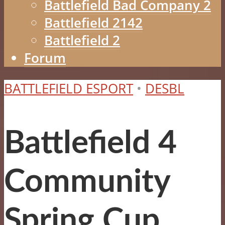
Battlefield Bad Company 2
Battlefield 2142
Battlefield 2
Forum
BATTLEFIELD ESPORT
•
DESBL
Battlefield 4
Community
Spring Cup