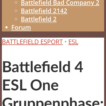
Battlefield Bad Company 2
Battlefield 2142
Battlefield 2
Forum
BATTLEFIELD ESPORT
•
ESL
Battlefield 4
ESL One
Gruppenphase: