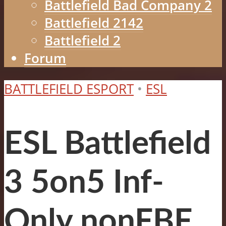
Battlefield Bad Company 2
Battlefield 2142
Battlefield 2
Forum
BATTLEFIELD ESPORT
•
ESL
ESL Battlefield
3 5on5 Inf-
Only nonFBF