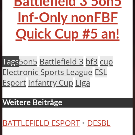
Battlefield 3 5on5
Inf-Only nonFBF
Quick Cup #5 an!
Tags
5on5
Battlefield 3
bf3
cup
Electronic Sports League
ESL
Esport
Infantry Cup
Liga
Weitere Beiträge
BATTLEFIELD ESPORT
•
DESBL