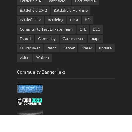
Battlefield 4
Battlefield 5
Battlefield 6
Battlefield 2042
Battlefield Hardline
Battlefield V
Battlelog
Beta
bf3
Community Test Environment
CTE
DLC
Esport
Gameplay
Gameserver
maps
Multiplayer
Patch
Server
Trailer
update
video
Waffen
Community Bannerlinks