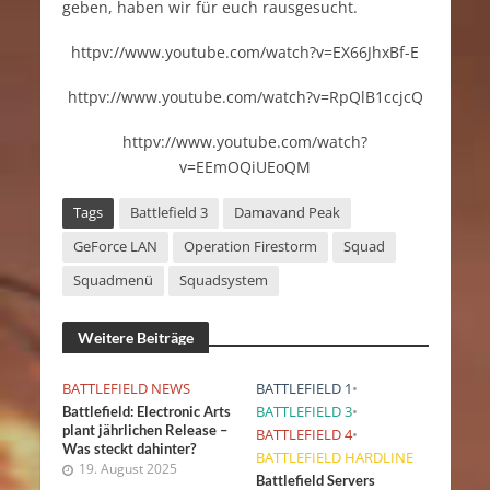
geben, haben wir für euch rausgesucht.
httpv://www.youtube.com/watch?v=EX66JhxBf-E
httpv://www.youtube.com/watch?v=RpQlB1ccjcQ
httpv://www.youtube.com/watch?
v=EEmOQiUEoQM
Tags
Battlefield 3
Damavand Peak
GeForce LAN
Operation Firestorm
Squad
Squadmenü
Squadsystem
Weitere Beiträge
BATTLEFIELD NEWS
BATTLEFIELD 1
•
BATTLEFIELD 3
•
Battlefield: Electronic Arts
plant jährlichen Release –
BATTLEFIELD 4
•
Was steckt dahinter?
BATTLEFIELD HARDLINE
19. August 2025
Battlefield Servers