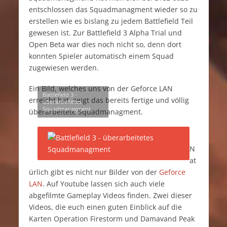
entschlossen das Squadmanagment wieder so zu
erstellen wie es bislang zu jedem Battlefield Teil
gewesen ist. Zur Battlefield 3 Alpha Trial und
Open Beta war dies noch nicht so, denn dort
konnten Spieler automatisch einem Squad
zugewiesen werden.
Ein Bild, welches uns von der Geforce LAN
Battlefield 3 -
erreicht hat, zeigt das bereits fertige und völlig
überarbeitetes
Squadmanagment
überarbeitete Squadmanagment.
N
at
ürlich gibt es nicht nur Bilder von der
Geforce
LAN
. Auf Youtube lassen sich auch viele
abgefilmte Gameplay Videos finden. Zwei dieser
Videos, die euch einen guten Einblick auf die
Karten Operation Firestorm und Damavand Peak