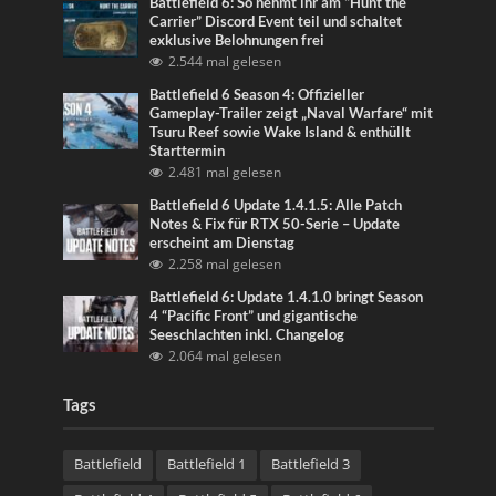
Battlefield 6: So nehmt ihr am “Hunt the
Carrier” Discord Event teil und schaltet
exklusive Belohnungen frei
2.544 mal gelesen
Battlefield 6 Season 4: Offizieller
Gameplay-Trailer zeigt „Naval Warfare“ mit
Tsuru Reef sowie Wake Island & enthüllt
Starttermin
2.481 mal gelesen
Battlefield 6 Update 1.4.1.5: Alle Patch
Notes & Fix für RTX 50-Serie – Update
erscheint am Dienstag
2.258 mal gelesen
Battlefield 6: Update 1.4.1.0 bringt Season
4 “Pacific Front” und gigantische
Seeschlachten inkl. Changelog
2.064 mal gelesen
Tags
Battlefield
Battlefield 1
Battlefield 3