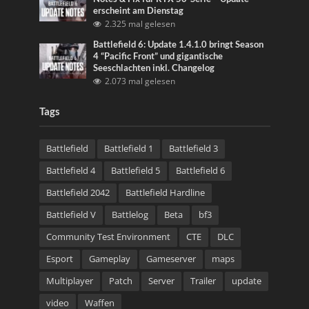
erscheint am Dienstag
2.325 mal gelesen
Battlefield 6: Update 1.4.1.0 bringt Season
4 “Pacific Front” und gigantische
Seeschlachten inkl. Changelog
2.073 mal gelesen
Tags
Battlefield
Battlefield 1
Battlefield 3
Battlefield 4
Battlefield 5
Battlefield 6
Battlefield 2042
Battlefield Hardline
Battlefield V
Battlelog
Beta
bf3
Community Test Environment
CTE
DLC
Esport
Gameplay
Gameserver
maps
Multiplayer
Patch
Server
Trailer
update
video
Waffen