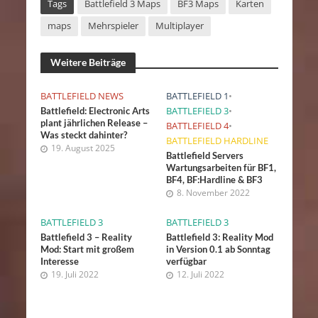
Tags
Battlefield 3 Maps
BF3 Maps
Karten
maps
Mehrspieler
Multiplayer
Weitere Beiträge
BATTLEFIELD NEWS
BATTLEFIELD 1
•
BATTLEFIELD 3
•
Battlefield: Electronic Arts
plant jährlichen Release –
BATTLEFIELD 4
•
Was steckt dahinter?
BATTLEFIELD HARDLINE
19. August 2025
Battlefield Servers
Wartungsarbeiten für BF1,
BF4, BF:Hardline & BF3
8. November 2022
BATTLEFIELD 3
BATTLEFIELD 3
Battlefield 3 – Reality
Battlefield 3: Reality Mod
Mod: Start mit großem
in Version 0.1 ab Sonntag
Interesse
verfügbar
19. Juli 2022
12. Juli 2022