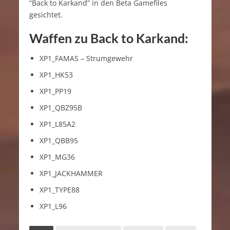
“Back to Karkand” in den Beta Gamefiles
gesichtet.
Waffen zu Back to Karkand
:
XP1_FAMAS – Strumgewehr
XP1_HK53
XP1_PP19
XP1_QBZ95B
XP1_L85A2
XP1_QBB95
XP1_MG36
XP1_JACKHAMMER
XP1_TYPE88
XP1_L96