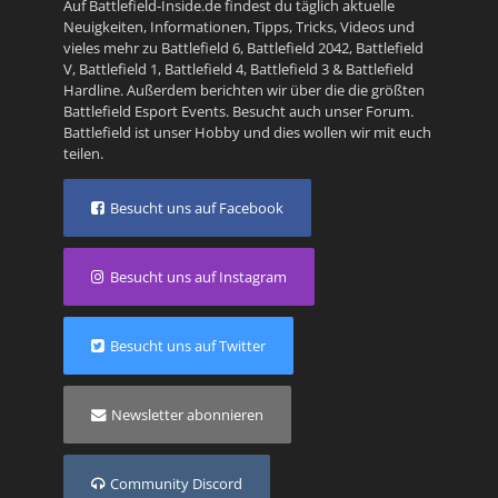
Auf Battlefield-Inside.de findest du täglich aktuelle
Neuigkeiten, Informationen, Tipps, Tricks, Videos und
vieles mehr zu
Battlefield 6
,
Battlefield 2042
,
Battlefield
V
,
Battlefield 1
,
Battlefield 4
,
Battlefield 3
&
Battlefield
Hardline
. Außerdem berichten wir über die die größten
Battlefield Esport Events. Besucht auch unser
Forum
.
Battlefield ist unser Hobby und dies wollen wir mit euch
teilen.
Besucht uns auf Facebook
Besucht uns auf Instagram
Besucht uns auf Twitter
Newsletter abonnieren
Community Discord