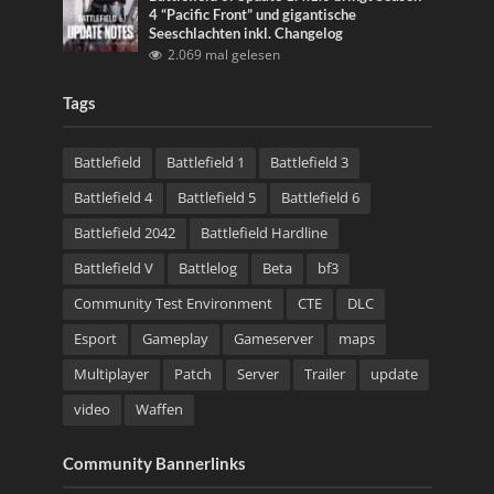
4 “Pacific Front” und gigantische
Seeschlachten inkl. Changelog
2.069 mal gelesen
Tags
Battlefield
Battlefield 1
Battlefield 3
Battlefield 4
Battlefield 5
Battlefield 6
Battlefield 2042
Battlefield Hardline
Battlefield V
Battlelog
Beta
bf3
Community Test Environment
CTE
DLC
Esport
Gameplay
Gameserver
maps
Multiplayer
Patch
Server
Trailer
update
video
Waffen
Community Bannerlinks