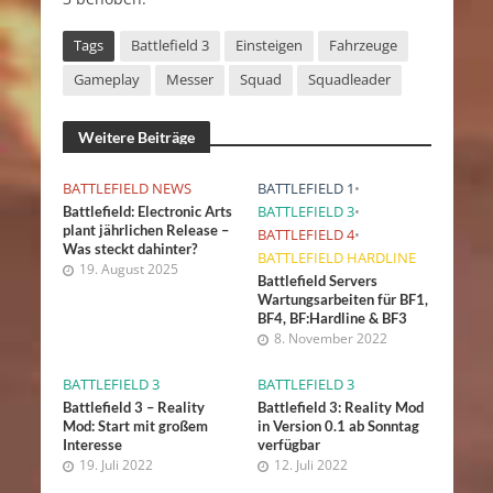
Tags
Battlefield 3
Einsteigen
Fahrzeuge
Gameplay
Messer
Squad
Squadleader
Weitere Beiträge
BATTLEFIELD NEWS
BATTLEFIELD 1
•
BATTLEFIELD 3
•
Battlefield: Electronic Arts
plant jährlichen Release –
BATTLEFIELD 4
•
Was steckt dahinter?
BATTLEFIELD HARDLINE
19. August 2025
Battlefield Servers
Wartungsarbeiten für BF1,
BF4, BF:Hardline & BF3
8. November 2022
BATTLEFIELD 3
BATTLEFIELD 3
Battlefield 3 – Reality
Battlefield 3: Reality Mod
Mod: Start mit großem
in Version 0.1 ab Sonntag
Interesse
verfügbar
19. Juli 2022
12. Juli 2022