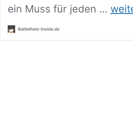
Battlefield
ein Muss für jeden …
weit
Event
Kalender
Battlefield-Inside.de