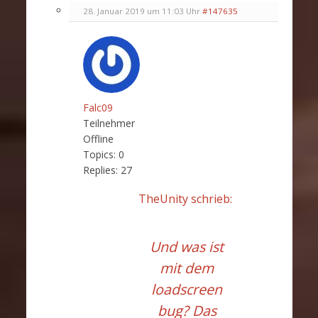
28. Januar 2019 um 11:03 Uhr
#147635
Falc09
Teilnehmer
Offline
Topics:
0
Replies:
27
TheUnity schrieb:
Und was ist
mit dem
loadscreen
bug? Das