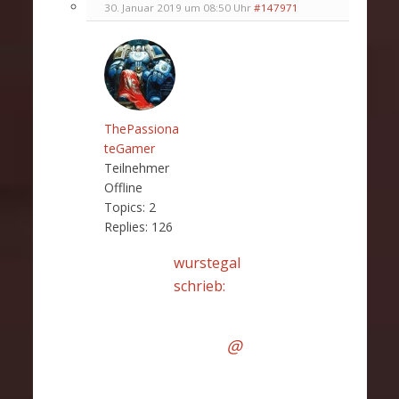
30. Januar 2019 um 08:50 Uhr
#147971
ThePassiona
teGamer
Teilnehmer
Offline
Topics:
2
Replies:
126
wurstegal
schrieb:
@