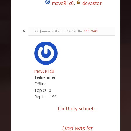
maveR1c0
,
devastor
28. Januar 2019 um 19:48 Uhr
#147694
maveR1c0
Teilnehmer
Offline
Topics:
0
Replies:
196
TheUnity schrieb:
Und was ist