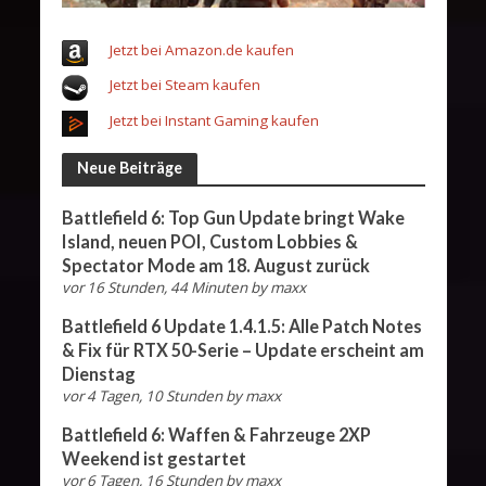
Jetzt bei Amazon.de kaufen
Jetzt bei Steam kaufen
Jetzt bei Instant Gaming kaufen
Neue Beiträge
Battlefield 6: Top Gun Update bringt Wake
Island, neuen POI, Custom Lobbies &
Spectator Mode am 18. August zurück
vor 16 Stunden, 44 Minuten
by
maxx
Battlefield 6 Update 1.4.1.5: Alle Patch Notes
& Fix für RTX 50-Serie – Update erscheint am
Dienstag
vor 4 Tagen, 10 Stunden
by
maxx
Battlefield 6: Waffen & Fahrzeuge 2XP
Weekend ist gestartet
vor 6 Tagen, 16 Stunden
by
maxx