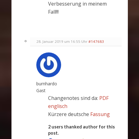
Verbesserung in meinem
Fall!!!
28. Januar 2019 um 16:55 Uhr
#147683
burnhardo
Gast
Changenotes sind da:
PDF
englisch
Kürzere deutsche
Fassung
2 users thanked author for this
post.