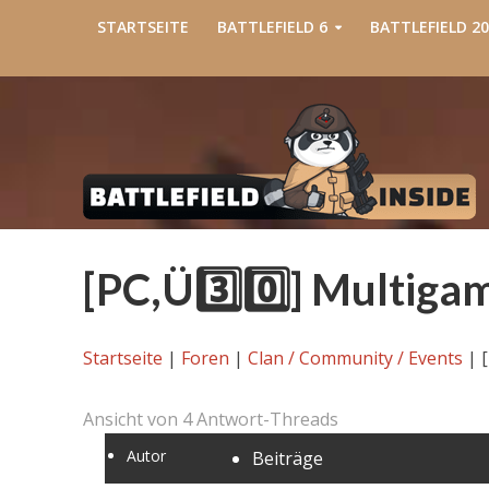
STARTSEITE
BATTLEFIELD 6
BATTLEFIELD 20
[PC,Ü3️⃣0️⃣] Multig
Startseite
|
Foren
|
Clan / Community / Events
|
Ansicht von 4 Antwort-Threads
Autor
Beiträge