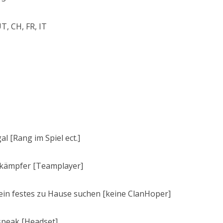
T, CH, FR, IT
l [Rang im Spiel ect.]
elkämpfer [Teamplayer]
e ein festes zu Hause suchen [keine ClanHoper]
peak [Headset]