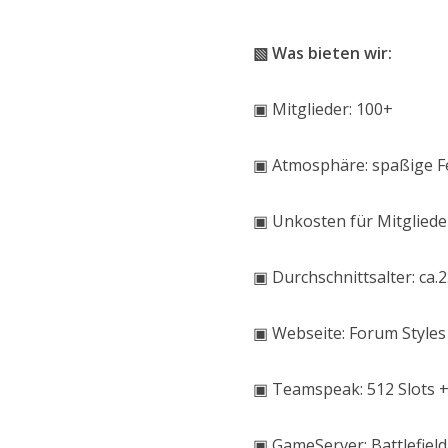
▧ Was bieten wir:
▣ Mitglieder: 100+
▣ Atmosphäre: spaßige F
▣ Unkosten für Mitglieder
▣ Durchschnittsalter: ca.
▣ Webseite: Forum Styles [
▣ Teamspeak: 512 Slots +
▣ GameServer: Battlefield