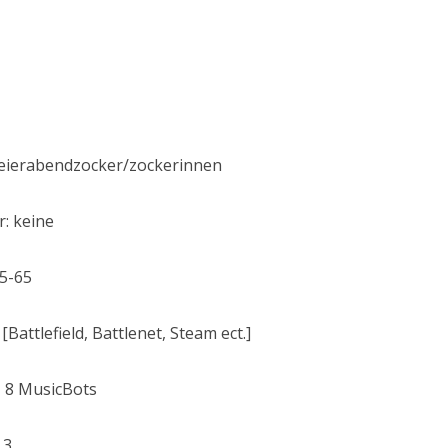
eierabendzocker/zockerinnen
: keine
25-65
Battlefield, Battlenet, Steam ect.]
 8 MusicBots
 3