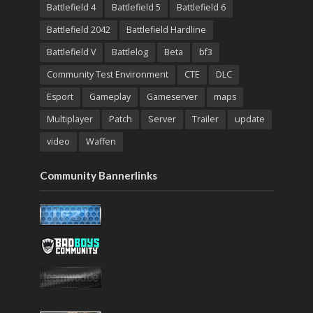
Battlefield 4
Battlefield 5
Battlefield 6
Battlefield 2042
Battlefield Hardline
Battlefield V
Battlelog
Beta
bf3
Community Test Environment
CTE
DLC
Esport
Gameplay
Gameserver
maps
Multiplayer
Patch
Server
Trailer
update
video
Waffen
Community Bannerlinks