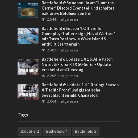
Battlefield 6: So nehmt ihr am “Hunt the
Carrier” Discord Event teil und schaltet
exklusive Belohnungen frei
2.544 mal gelesen
Battlefield 6 Season 4: Offizieller
Gameplay-Trailer zeigt „Naval Warfare“
mit Tsuru Reef sowie Wake Island &
enthüllt Starttermin
2.481 mal gelesen
Battlefield 6 Update 1.4.1.5: Alle Patch
Notes & Fix für RTX 50-Serie – Update
erscheint am Dienstag
2.266 mal gelesen
Battlefield 6: Update 1.4.1.0 bringt Season
4 “Pacific Front” und gigantische
Seeschlachten inkl. Changelog
2.064 mal gelesen
Tags
Battlefield
Battlefield 1
Battlefield 3