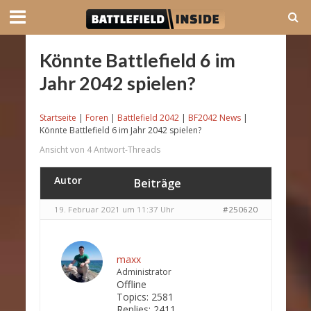
Könnte Battlefield 6 im
Jahr 2042 spielen?
Startseite
|
Foren
|
Battlefield 2042
|
BF2042 News
|
Könnte Battlefield 6 im Jahr 2042 spielen?
Ansicht von 4 Antwort-Threads
Autor
Beiträge
19. Februar 2021 um 11:37 Uhr
#250620
maxx
Administrator
Offline
Topics:
2581
Replies:
2411