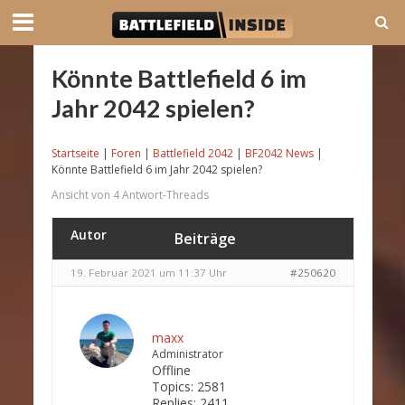
Könnte Battlefield 6 im
Jahr 2042 spielen?
Startseite
|
Foren
|
Battlefield 2042
|
BF2042 News
|
Könnte Battlefield 6 im Jahr 2042 spielen?
Ansicht von 4 Antwort-Threads
Autor
Beiträge
19. Februar 2021 um 11:37 Uhr
#250620
maxx
Administrator
Offline
Topics:
2581
Replies:
2411