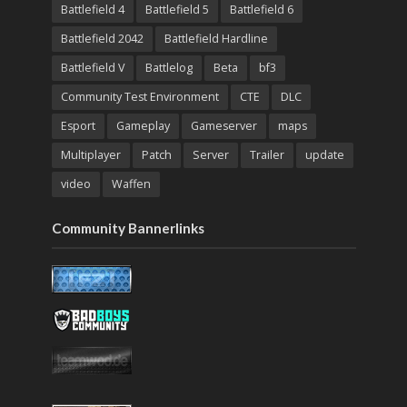
Battlefield 4
Battlefield 5
Battlefield 6
Battlefield 2042
Battlefield Hardline
Battlefield V
Battlelog
Beta
bf3
Community Test Environment
CTE
DLC
Esport
Gameplay
Gameserver
maps
Multiplayer
Patch
Server
Trailer
update
video
Waffen
Community Bannerlinks