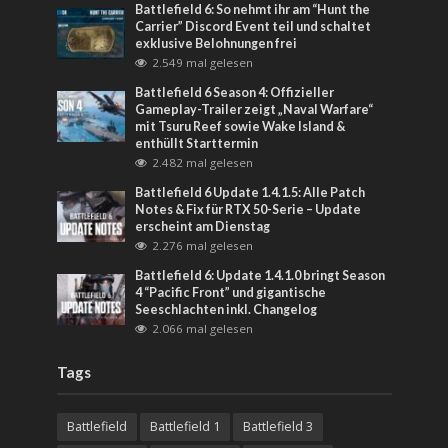
Battlefield 6: So nehmt ihr am “Hunt the
Carrier” Discord Event teil und schaltet
exklusive Belohnungen frei
2.549 mal gelesen
Battlefield 6 Season 4: Offizieller
Gameplay-Trailer zeigt „Naval Warfare“
mit Tsuru Reef sowie Wake Island &
enthüllt Starttermin
2.482 mal gelesen
Battlefield 6 Update 1.4.1.5: Alle Patch
Notes & Fix für RTX 50-Serie – Update
erscheint am Dienstag
2.276 mal gelesen
Battlefield 6: Update 1.4.1.0 bringt Season
4 “Pacific Front” und gigantische
Seeschlachten inkl. Changelog
2.066 mal gelesen
Tags
Battlefield
Battlefield 1
Battlefield 3