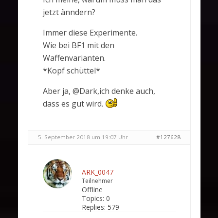
jetzt änndern?
Immer diese Experimente.
Wie bei BF1 mit den
Waffenvarianten.
*Kopf schüttel*
Aber ja, @Dark,ich denke auch,
dass es gut wird.
5. September 2018 um 19:07 Uhr
#127628
ARK_0047
Teilnehmer
Offline
Topics:
0
Replies:
579