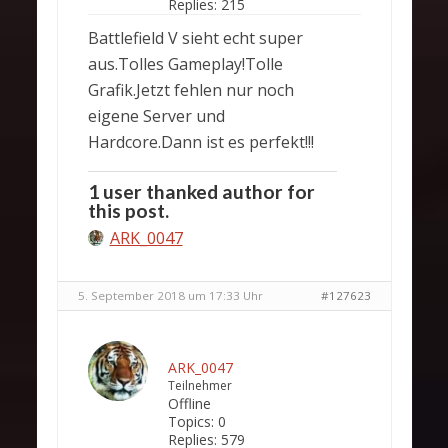
Replies:
215
Battlefield V sieht echt super
aus.Tolles Gameplay!Tolle
Grafik.Jetzt fehlen nur noch
eigene Server und
Hardcore.Dann ist es perfekt!!!
1 user thanked author for
this post.
ARK_0047
5. September 2018 um 17:33 Uhr
#127623
ARK_0047
Teilnehmer
Offline
Topics:
0
Replies:
579