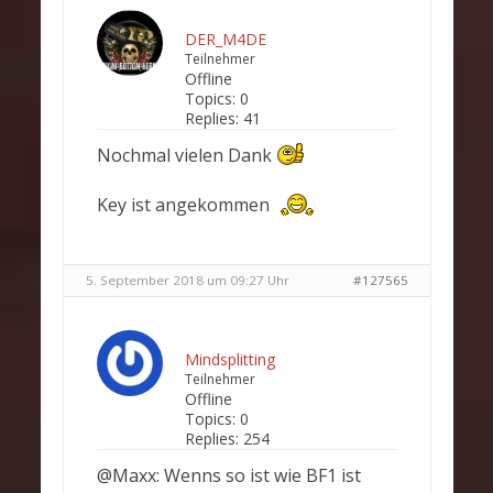
DER_M4DE
Teilnehmer
Offline
Topics:
0
Replies:
41
Nochmal vielen Dank
Key ist angekommen
5. September 2018 um 09:27 Uhr
#127565
Mindsplitting
Teilnehmer
Offline
Topics:
0
Replies:
254
@Maxx: Wenns so ist wie BF1 ist