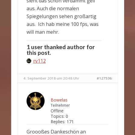
sieht das schon verdammt geil
aus. Auch die normalen
Spiegelungen sehen großartig
aus. Ich hab meine 100 fps, was
will man mehr.
1 user thanked author for
this post.
rv112
4. September 2018 um 20:48 Uhr
#127536
Bowelas
Teilnehmer
Offline
Topics:
0
Replies:
171
Groooßes Dankeschön an