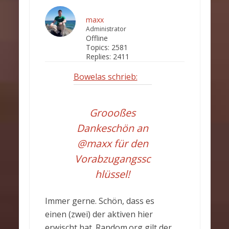
maxx
Administrator
Offline
Topics:
2581
Replies:
2411
Bowelas schrieb:
Groooßes
Dankeschön an
@maxx für den
Vorabzugangssc
hlüssel!
Immer gerne. Schön, dass es
einen (zwei) der aktiven hier
erwischt hat. Random.org gilt der