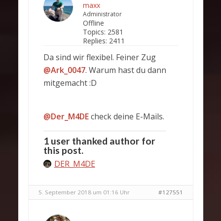
maxx
Administrator
Offline
Topics:
2581
Replies:
2411
Da sind wir flexibel. Feiner Zug
@Ark_0047
. Warum hast du dann
mitgemacht :D
@Der_M4DE
check deine E-Mails.
1 user thanked author for
this post.
DER_M4DE
5. September 2018 um 01:16 Uhr
#127551