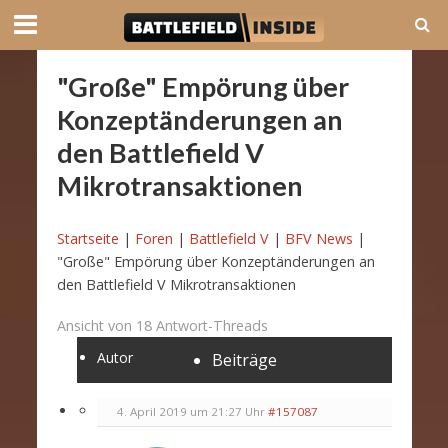
"Große" Empörung über
Konzeptänderungen an
den Battlefield V
Mikrotransaktionen
Startseite
|
Foren
|
Battlefield V
|
BFV News
|
"Große" Empörung über Konzeptänderungen an
den Battlefield V Mikrotransaktionen
Ansicht von 18 Antwort-Threads
Autor
Beiträge
4. April 2019 um 21:27 Uhr
#157087