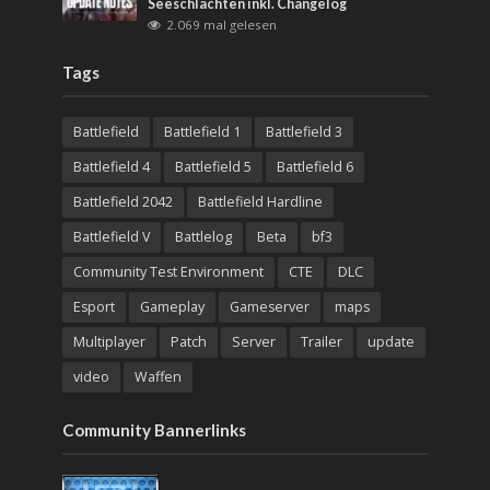
Seeschlachten inkl. Changelog
2.069 mal gelesen
Tags
Battlefield
Battlefield 1
Battlefield 3
Battlefield 4
Battlefield 5
Battlefield 6
Battlefield 2042
Battlefield Hardline
Battlefield V
Battlelog
Beta
bf3
Community Test Environment
CTE
DLC
Esport
Gameplay
Gameserver
maps
Multiplayer
Patch
Server
Trailer
update
video
Waffen
Community Bannerlinks