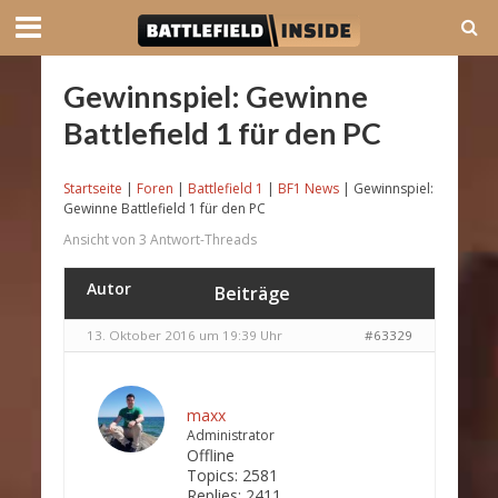
Gewinnspiel: Gewinne
Battlefield 1 für den PC
Startseite
|
Foren
|
Battlefield 1
|
BF1 News
|
Gewinnspiel:
Gewinne Battlefield 1 für den PC
Ansicht von 3 Antwort-Threads
Autor
Beiträge
13. Oktober 2016 um 19:39 Uhr
#63329
maxx
Administrator
Offline
Topics:
2581
Replies:
2411