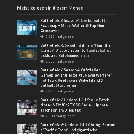
Meist gelesen in diesem Monat
Battlefield 6 Season 4: Die komplette
Roadmap – Maps, Waffen & Top Gun
Crossover
6.297 mal gelesen
Battlefield 6: So nehmt ihr am “Hunt the
Carrier” Discord Event teil und schaltet
exklusive Belohnungen frei
2.552 mal gelesen
Battlefield 6 Season 4: Offizieller
Gameplay-Trailer zeigt „Naval Warfare“
mit Tsuru Reef sowie Wake Island &
enthüllt Starttermin
2.487 mal gelesen
Battlefield 6 Update 1.4.1.5: Alle Patch
Notes & Fix für RTX 50-Serie – Update
erscheint am Dienstag
2.300 mal gelesen
Battlefield 6: Update 1.4.1.0 bringt Season
4 “Pacific Front” und gigantische