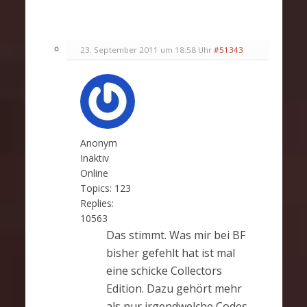
23. September 2011 um 18:58 Uhr
#51343
Anonym
Inaktiv
Online
Topics:
123
Replies:
10563
Das stimmt. Was mir bei BF
bisher gefehlt hat ist mal
eine schicke Collectors
Edition. Dazu gehört mehr
als nur irgendwelche Codes