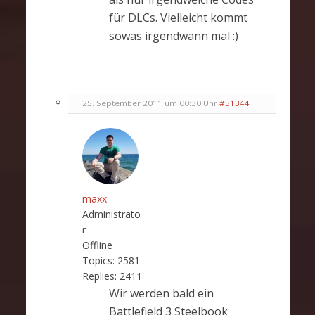
für DLCs. Vielleicht kommt
sowas irgendwann mal :)
25. September 2011 um 00:30 Uhr
#51344
maxx
Administrato
r
Offline
Topics:
2581
Replies:
2411
Wir werden bald ein
Battlefield 3 Steelbook