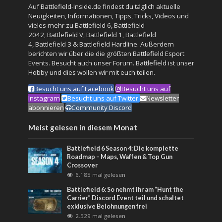
Auf Battlefield-Inside.de findest du täglich aktuelle
Neuigkeiten, Informationen, Tipps, Tricks, Videos und
vieles mehr zu
Battlefield 6
,
Battlefield
2042
,
Battlefield V
,
Battlefield 1
,
Battlefield
4
,
Battlefield 3
&
Battlefield Hardline
. Außerdem
berichten wir über die die größten Battlefield Esport
Events. Besucht auch unser
Forum
. Battlefield ist unser
Hobby und dies wollen wir mit euch teilen.
Besucht uns auf Facebook
Besucht uns auf
Instagram
Besucht uns auf Twitter
Newsletter
abonnieren
Community Discord
Meist gelesen in diesem Monat
Battlefield 6 Season 4: Die komplette
Roadmap – Maps, Waffen & Top Gun
Crossover
6.185 mal gelesen
Battlefield 6: So nehmt ihr am “Hunt the
Carrier” Discord Event teil und schaltet
exklusive Belohnungen frei
2.529 mal gelesen