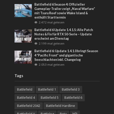
Battlefield 6 Season 4: Offizieller
Gameplay-Trailer zeigt „Naval Warfare“
mit Tsuru Reef sowie Wake Island &
enthüllt Starttermin
2.472 mal gelesen
Battlefield 6 Update 1.4.1.5: Alle Patch
Notes & Fix für RTX 50-Serie – Update
erscheint am Dienstag
2.199 mal gelesen
Battlefield 6: Update 1.4.1.0 bringt Season
4 “Pacific Front” und gigantische
Seeschlachten inkl. Changelog
2.053 mal gelesen
Tags
Battlefield
Battlefield 1
Battlefield 3
Battlefield 4
Battlefield 5
Battlefield 6
Battlefield 2042
Battlefield Hardline
Battlefield V
Battlelog
Beta
bf3