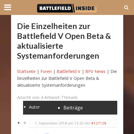
Die Einzelheiten zur
Battlefield V Open Beta &
aktualisierte
Systemanforderungen
Startseite
|
Foren
|
Battlefield V
|
BFV News
|
Die
Einzelheiten zur Battlefield V Open Beta &
aktualisierte Systemanforderungen
Ansicht von 4 Antwort-Threads
Autor
Beiträge
1. September 2018 um 13:25 Uhr
#127128