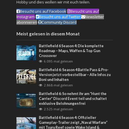
Hobby und dies wollen wir mit euch teilen.
Besucht uns auf Facebook
Besucht uns auf
Instagram
Besucht uns auf Twitter
Newsletter
abonnieren
Community Discord
Meist gelesen in diesem Monat
Battlefield 6 Season 4: Die komplette
Roadmap – Maps, Waffen & Top Gun
Crossover
6.095 mal gelesen
Battlefield 6: Season 4 Battle Pass & Pro-
Version jetzt vorbestellbar – Alle Infos zu
Boni und Inhalten
2.868 mal gelesen
Battlefield 6: So nehmt ihr am “Hunt the
Carrier” Discord Event teil und schaltet
exklusive Belohnungen frei
2.525 mal gelesen
Battlefield 6 Season 4: Offizieller
Gameplay-Trailer zeigt „Naval Warfare“
mit Tsuru Reef sowie Wake Island &