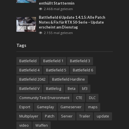
enthüllt Starttermin
2.468 mal gelesen
Battlefield 6 Update 1.4.1.5: Alle Patch
Notes & Fix für RTX 50-Serie – Update
erscheint am Dienstag
2.155 mal gelesen
Tags
Battlefield
Battlefield 1
Battlefield 3
Battlefield 4
Battlefield 5
Battlefield 6
Battlefield 2042
Battlefield Hardline
Battlefield V
Battlelog
Beta
bf3
Community Test Environment
CTE
DLC
Esport
Gameplay
Gameserver
maps
Multiplayer
Patch
Server
Trailer
update
video
Waffen