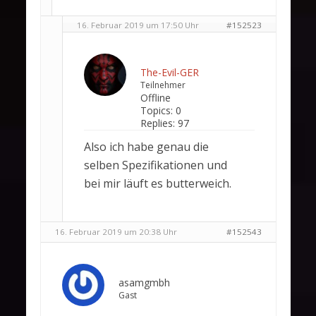
16. Februar 2019 um 17:50 Uhr
#152523
The-Evil-GER
Teilnehmer
Offline
Topics:
0
Replies:
97
Also ich habe genau die
selben Spezifikationen und
bei mir läuft es butterweich.
16. Februar 2019 um 20:38 Uhr
#152543
asamgmbh
Gast