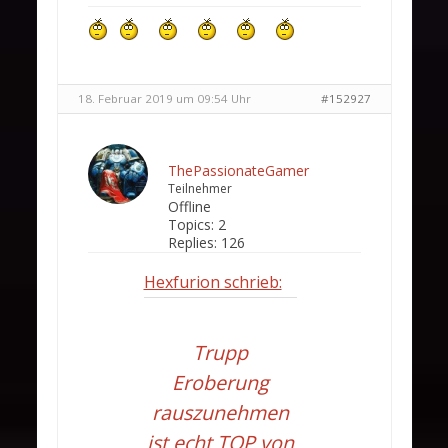
18. Februar 2019 um 09:54 Uhr
#152927
ThePassionateGamer
Teilnehmer
Offline
Topics:
2
Replies:
126
Hexfurion schrieb:
Trupp
Eroberung
rauszunehmen
ist echt TOP von