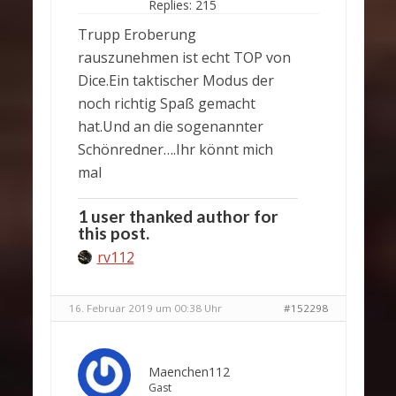
Replies:
215
Trupp Eroberung
rauszunehmen ist echt TOP von
Dice.Ein taktischer Modus der
noch richtig Spaß gemacht
hat.Und an die sogenannter
Schönredner….Ihr könnt mich
mal
1 user thanked author for
this post.
rv112
16. Februar 2019 um 00:38 Uhr
#152298
Maenchen112
Gast