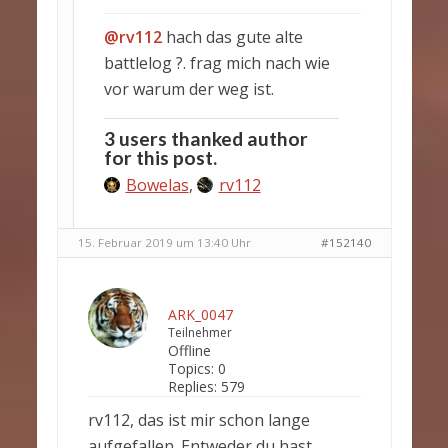
@rv112
hach das gute alte
battlelog ?. frag mich nach wie
vor warum der weg ist.
3 users thanked author
for this post.
Bowelas
,
rv112
15. Februar 2019 um 13:40 Uhr
#152140
ARK_0047
Teilnehmer
Offline
Topics:
0
Replies:
579
rv112, das ist mir schon lange
aufgefallen. Entweder du hast