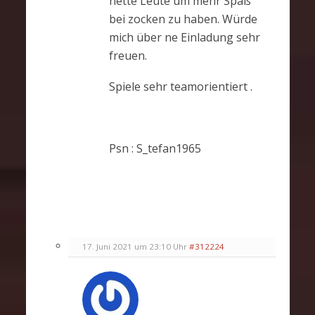
nette Leute um mehr Spaß
bei zocken zu haben. Würde
mich über ne Einladung sehr
freuen.
Spiele sehr teamorientiert .
Psn : S_tefan1965
17. Juni 2021 um 23:10 Uhr
#312224