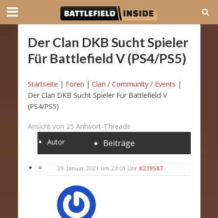
Der Clan DKB Sucht Spieler
Für Battlefield V (PS4/PS5)
Startseite
|
Foren
|
Clan / Community / Events
|
Der Clan DKB Sucht Spieler Für Battlefield V
(PS4/PS5)
Ansicht von 25 Antwort-Threads
Autor
Beiträge
29. Januar 2021 um 23:01 Uhr
#239587