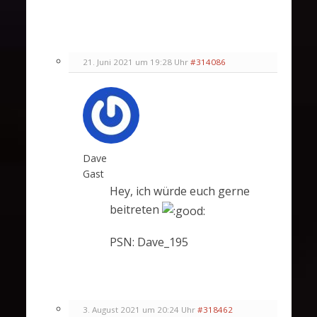
21. Juni 2021 um 19:28 Uhr
#314086
Dave
Gast
Hey, ich würde euch gerne
beitreten
PSN: Dave_195
3. August 2021 um 20:24 Uhr
#318462