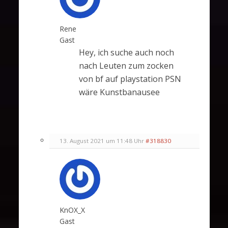
Rene
Gast
Hey, ich suche auch noch
nach Leuten zum zocken
von bf auf playstation PSN
wäre Kunstbanausee
13. August 2021 um 11:48 Uhr
#318830
KnOX_X
Gast