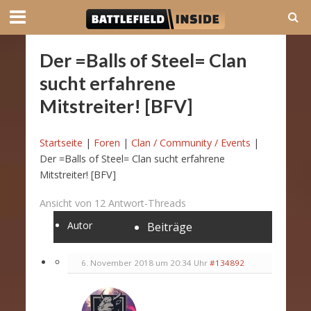
Der =Balls of Steel= Clan
sucht erfahrene
Mitstreiter! [BFV]
Startseite
|
Foren
|
Clan / Community / Events
|
Der =Balls of Steel= Clan sucht erfahrene
Mitstreiter! [BFV]
Ansicht von 12 Antwort-Threads
Autor
Beiträge
6. November 2018 um 20:34 Uhr
#134892