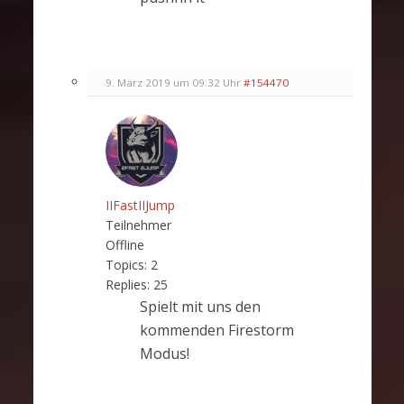
9. März 2019 um 09:32 Uhr
#154470
IIFastIIJump
Teilnehmer
Offline
Topics:
2
Replies:
25
Spielt mit uns den
kommenden Firestorm
Modus!