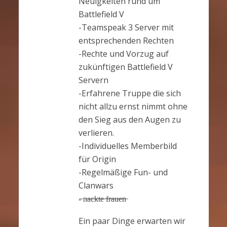
Neuigkeiten rund um
Battlefield V
-Teamspeak 3 Server mit
entsprechenden Rechten
-Rechte und Vorzug auf
zukünftigen Battlefield V
Servern
-Erfahrene Truppe die sich
nicht allzu ernst nimmt ohne
den Sieg aus den Augen zu
verlieren.
-Individuelles Memberbild
für Origin
-Regelmäßige Fun- und
Clanwars
-̶ n̶̶a̶̶c̶̶k̶̶t̶̶e̶̶ ̶̶f̶̶r̶̶a̶̶u̶̶e̶̶n̶
Ein paar Dinge erwarten wir