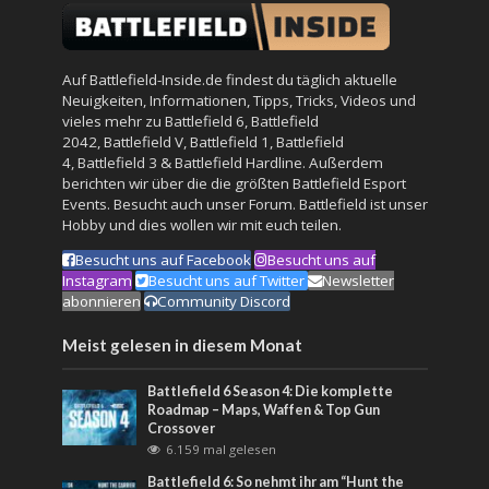
Auf Battlefield-Inside.de findest du täglich aktuelle
Neuigkeiten, Informationen, Tipps, Tricks, Videos und
vieles mehr zu
Battlefield 6
,
Battlefield
2042
,
Battlefield V
,
Battlefield 1
,
Battlefield
4
,
Battlefield 3
&
Battlefield Hardline
. Außerdem
berichten wir über die die größten Battlefield Esport
Events. Besucht auch unser
Forum
. Battlefield ist unser
Hobby und dies wollen wir mit euch teilen.
Besucht uns auf Facebook
Besucht uns auf
Instagram
Besucht uns auf Twitter
Newsletter
abonnieren
Community Discord
Meist gelesen in diesem Monat
Battlefield 6 Season 4: Die komplette
Roadmap – Maps, Waffen & Top Gun
Crossover
6.159 mal gelesen
Battlefield 6: So nehmt ihr am “Hunt the