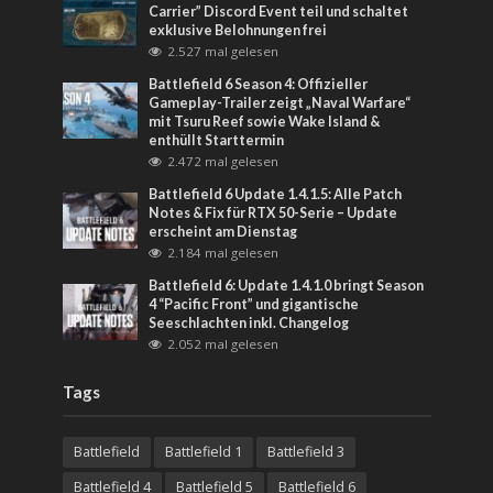
Carrier” Discord Event teil und schaltet
exklusive Belohnungen frei
2.527 mal gelesen
Battlefield 6 Season 4: Offizieller
Gameplay-Trailer zeigt „Naval Warfare“
mit Tsuru Reef sowie Wake Island &
enthüllt Starttermin
2.472 mal gelesen
Battlefield 6 Update 1.4.1.5: Alle Patch
Notes & Fix für RTX 50-Serie – Update
erscheint am Dienstag
2.184 mal gelesen
Battlefield 6: Update 1.4.1.0 bringt Season
4 “Pacific Front” und gigantische
Seeschlachten inkl. Changelog
2.052 mal gelesen
Tags
Battlefield
Battlefield 1
Battlefield 3
Battlefield 4
Battlefield 5
Battlefield 6