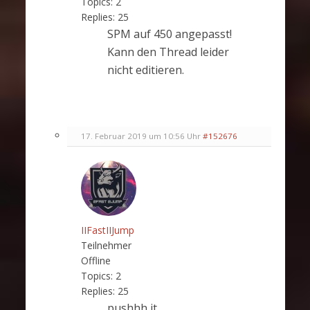
Topics:
2
Replies:
25
SPM auf 450 angepasst!
Kann den Thread leider
nicht editieren.
17. Februar 2019 um 10:56 Uhr
#152676
IIFastIIJump
Teilnehmer
Offline
Topics:
2
Replies:
25
pushhh it