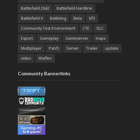
Battlefield 2042
Battlefield Hardline
Battlefield V
Battlelog
Beta
bf3
Community Test Environment
CTE
DLC
Esport
Gameplay
Gameserver
maps
Multiplayer
Patch
Server
Trailer
update
video
Waffen
Community Bannerlinks