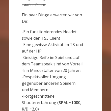
-̶ n̶̶a̶̶c̶̶k̶̶t̶̶e̶̶ ̶̶f̶̶r̶̶a̶̶u̶̶e̶̶n̶
Ein paar Dinge erwarten wir von
Dir:
-Ein funktionierendes Headet
sowie den TS3 Client
-Eine gewisse Aktivität im TS und
auf der HP
-Geistige Reife im Spiel und auf
dem Teamspeak sind von Vorteil
-Ein Mindestalter von 20 Jahren.
-Respektvoller Umgang
gegenüber anderen Spielern
und Membern
-Fortgeschrittene
Shootererfahrung
(SPM: ~1000,
K/D:~2,0)