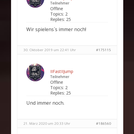
Teilnehmer
Offline
Topics:
2
Replies:
25
Wir spielens`s immer noch!
30. Oktober 2019 um 22:41 Uhr
#175115
IIFastIIJump
Teilnehmer
Offline
Topics:
2
Replies:
25
Und immer noch.
21. März 2020 um 20:33 Uhr
#186560