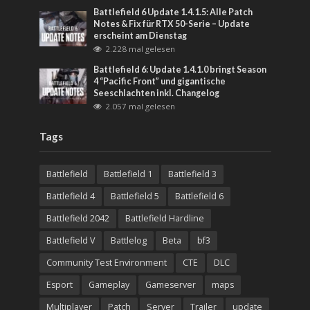
Battlefield 6 Update 1.4.1.5: Alle Patch
Notes & Fix für RTX 50-Serie – Update
erscheint am Dienstag
2.228 mal gelesen
Battlefield 6: Update 1.4.1.0 bringt Season
4 “Pacific Front” und gigantische
Seeschlachten inkl. Changelog
2.057 mal gelesen
Tags
Battlefield
Battlefield 1
Battlefield 3
Battlefield 4
Battlefield 5
Battlefield 6
Battlefield 2042
Battlefield Hardline
Battlefield V
Battlelog
Beta
bf3
Community Test Environment
CTE
DLC
Esport
Gameplay
Gameserver
maps
Multiplayer
Patch
Server
Trailer
update