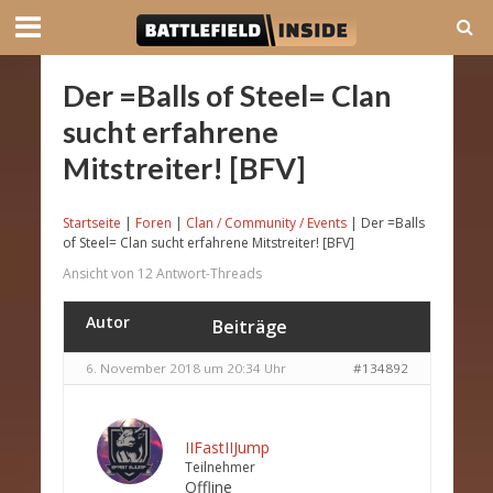
Der =Balls of Steel= Clan
sucht erfahrene
Mitstreiter! [BFV]
Startseite
|
Foren
|
Clan / Community / Events
|
Der =Balls
of Steel= Clan sucht erfahrene Mitstreiter! [BFV]
Ansicht von 12 Antwort-Threads
Autor
Beiträge
6. November 2018 um 20:34 Uhr
#134892
IIFastIIJump
Teilnehmer
Offline