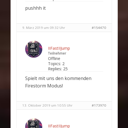
pushhh it
9. März 2019 um 09:32 Uhr
#154470
IIFastIIJump
Teilnehmer
Offline
Topics:
2
Replies:
25
Spielt mit uns den kommenden
Firestorm Modus!
13. Oktober 2019 um 10:55 Uhr
#173970
IIFastIIJump