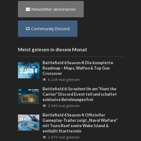
Newsletter abonnieren
Community Discord
Meist gelesen in diesem Monat
Battlefield 6 Season 4: Die komplette
Roadmap – Maps, Waffen & Top Gun
Crossover
6.224 mal gelesen
Battlefield 6: So nehmt ihr am “Hunt the
Carrier” Discord Event teil und schaltet
exklusive Belohnungen frei
2.540 mal gelesen
Battlefield 6 Season 4: Offizieller
Gameplay-Trailer zeigt „Naval Warfare“
mit Tsuru Reef sowie Wake Island &
enthüllt Starttermin
2.479 mal gelesen