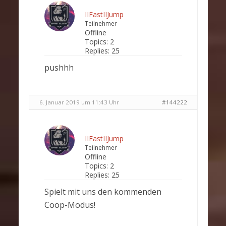
IIFastIIJump
Teilnehmer
Offline
Topics:
2
Replies:
25
pushhh
6. Januar 2019 um 11:43 Uhr
#144222
IIFastIIJump
Teilnehmer
Offline
Topics:
2
Replies:
25
Spielt mit uns den kommenden
Coop-Modus!