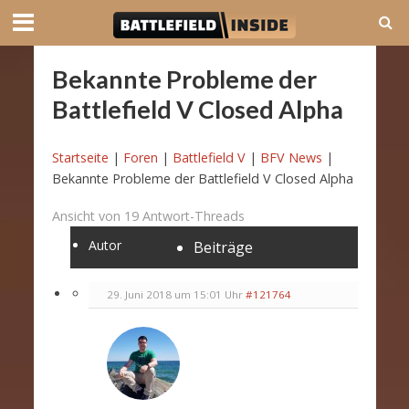
Bekannte Probleme der
Battlefield V Closed Alpha
Startseite
|
Foren
|
Battlefield V
|
BFV News
|
Bekannte Probleme der Battlefield V Closed Alpha
Ansicht von 19 Antwort-Threads
Autor
Beiträge
29. Juni 2018 um 15:01 Uhr
#121764