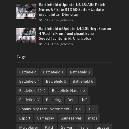
Battlefield 6 Update 1.4.1.5: Alle Patch
Notes & Fix für RTX 50-Serie – Update
erscheint am Dienstag
2.178 mal gelesen
Battlefield 6: Update 1.4.1.0 bringt Season
4 “Pacific Front” und gigantische
Seeschlachten inkl. Changelog
2.050 mal gelesen
Tags
Battlefield
Battlefield 1
Battlefield 3
Battlefield 4
Battlefield 5
Battlefield 6
Battlefield 2042
Battlefield Hardline
Battlefield V
Battlelog
Beta
bf3
Community Test Environment
CTE
DLC
Esport
Gameplay
Gameserver
maps
Multiplayer
Patch
Server
Trailer
update