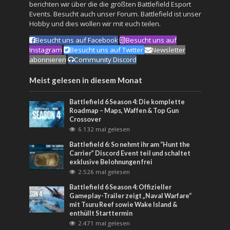
berichten wir über die die größten Battlefield Esport
Events. Besucht auch unser
Forum
. Battlefield ist unser
Hobby und dies wollen wir mit euch teilen.
Besucht uns auf Facebook
Besucht uns auf
Instagram
Besucht uns auf Twitter
Newsletter
abonnieren
Community Discord
Meist gelesen in diesem Monat
Battlefield 6 Season 4: Die komplette
Roadmap – Maps, Waffen & Top Gun
Crossover
6.132 mal gelesen
Battlefield 6: So nehmt ihr am “Hunt the
Carrier” Discord Event teil und schaltet
exklusive Belohnungen frei
2.526 mal gelesen
Battlefield 6 Season 4: Offizieller
Gameplay-Trailer zeigt „Naval Warfare“
mit Tsuru Reef sowie Wake Island &
enthüllt Starttermin
2.471 mal gelesen