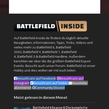
Auf Battlefield-Inside.de findest du täglich aktuelle
Neuigkeiten, Informationen, Tipps, Tricks, Videos und
vieles mehr zu
Battlefield 6
,
Battlefield
2042
,
Battlefield V
,
Battlefield 1
,
Battlefield
4
,
Battlefield 3
&
Battlefield Hardline
. Außerdem
berichten wir über die die größten Battlefield Esport
Events. Besucht auch unser
Forum
. Battlefield ist unser
Hobby und dies wollen wir mit euch teilen.
Besucht uns auf Facebook
Besucht uns auf
Instagram
Besucht uns auf Twitter
Newsletter
abonnieren
Community Discord
Meist gelesen in diesem Monat
Battlefield 6 Season 4: Die komplette