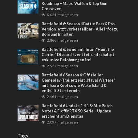
Roadmap – Maps, Waffen & Top Gun
Crossover
6.024 mal gelesen
Battlefield 6: Season 4 Battle Pass & Pro-
Version jetzt vorbestellbar – Alle Infos zu
Boni und Inhalten
2.866 mal gelesen
Battlefield 6: So nehmt ihr am “Hunt the
Carrier” Discord Event teil und schaltet
exklusive Belohnungen frei
2.521 mal gelesen
Battlefield 6 Season 4: Offizieller
Gameplay-Trailer zeigt „Naval Warfare“
mit Tsuru Reef sowie Wake Island &
enthüllt Starttermin
2.464 mal gelesen
Battlefield 6 Update 1.4.1.5: Alle Patch
Notes & Fix für RTX 50-Serie – Update
erscheint am Dienstag
2.097 mal gelesen
Tags