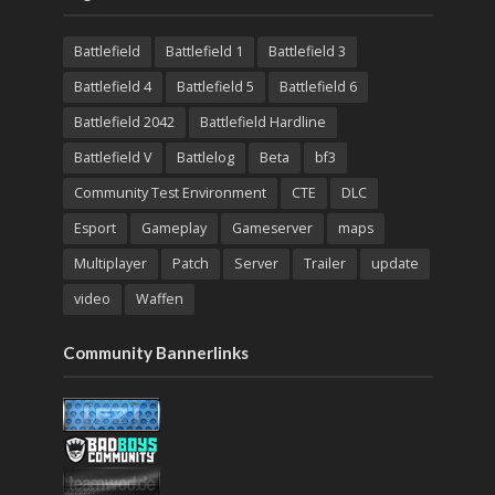
Battlefield
Battlefield 1
Battlefield 3
Battlefield 4
Battlefield 5
Battlefield 6
Battlefield 2042
Battlefield Hardline
Battlefield V
Battlelog
Beta
bf3
Community Test Environment
CTE
DLC
Esport
Gameplay
Gameserver
maps
Multiplayer
Patch
Server
Trailer
update
video
Waffen
Community Bannerlinks